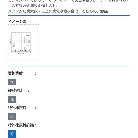
し、ＡがＣａであって、かつＢがＳｉである場合を除く。）で表されるＬ
ｉ含有複合金属酸化物を含む、
メタンから炭素数２以上の炭化水素を合成するための、触媒。
イメージ図
実施実績 ：
無
許諾実績 ：
無
特許権譲渡 ：
否
特許権実施許諾：
可