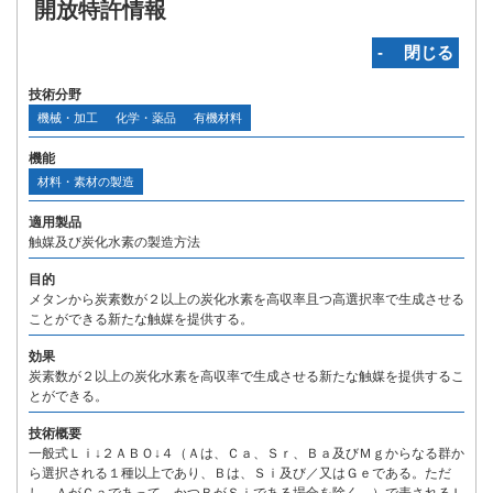
開放特許情報
‐ 閉じる
技術分野
機械・加工
化学・薬品
有機材料
機能
材料・素材の製造
適用製品
触媒及び炭化水素の製造方法
目的
メタンから炭素数が２以上の炭化水素を高収率且つ高選択率で生成させる
ことができる新たな触媒を提供する。
効果
炭素数が２以上の炭化水素を高収率で生成させる新たな触媒を提供するこ
とができる。
技術概要
一般式Ｌｉ↓２ＡＢＯ↓４（Ａは、Ｃａ、Ｓｒ、Ｂａ及びＭｇからなる群か
ら選択される１種以上であり、Ｂは、Ｓｉ及び／又はＧｅである。ただ