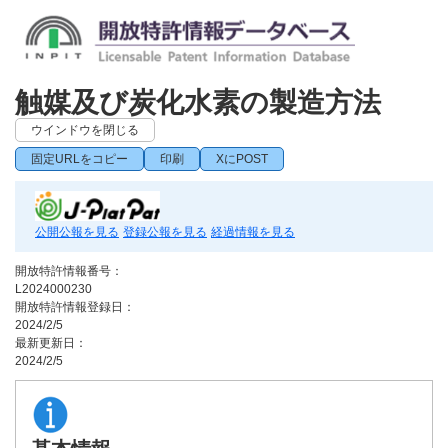
触媒及び炭化水素の製造方法
ウインドウを閉じる
固定URLをコピー
印刷
XにPOST
公開公報を見る
登録公報を見る
経過情報を見る
開放特許情報番号：
L2024000230
開放特許情報登録日：
2024/2/5
最新更新日：
2024/2/5