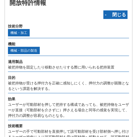
開放特許情報
‐ 閉じる
技術分野
機械・加工
機能
機械・部品の製造
適用製品
被把持物を固定したり移動させたりする際に用いられる把持装置
目的
被把持物が受ける押付力を正確に感知しにくく、押付力の調整が困難とな
るという課題を解決する。
効果
ユーザーが可動部材を押して把持する構成であっても、被把持物をユーザ
ーが直接（可動部材を介さずに）押さえる場合と同等の感覚を実現して、
押付力の調整が容易なものとなる。
技術概要
ユーザーの手で可動部材を直接押して該可動部材を受け部材側へ押し付け