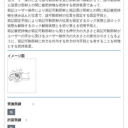
るユーザー操作により該可動部材を受け部材側へ移動させて、該可動部材
と該受け部材との間に被把持物を把持する把持装置であって、
前記ユーザー操作により前記可動部材と前記受け部材との間に前記被把持
物を挟み込んだ位置で、該可動部材の位置を固定する固定手段と、
前記固定手段により前記可動部材の位置を固定するロック状態と該ロック
状態を解除するロック解除状態とを切り替える切替手段と、
前記被把持物が前記可動部材から受ける押付力の大きさと前記可動部材が
ユーザーの手から受けるユーザー操作力の大きさとの差分が小さくなるよ
うに、前記可動部材に外力を付与する外力付与手段とを有することを特徴
とする把持装置。
イメージ図
実施実績 ：
無
許諾実績 ：