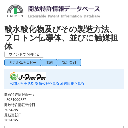
酸水酸化物及びその製造方法、
プロトン伝導体、並びに触媒担
体
ウインドウを閉じる
固定URLをコピー
印刷
XにPOST
公開公報を見る
登録公報を見る
経過情報を見る
開放特許情報番号：
L2024000227
開放特許情報登録日：
2024/2/5
最新更新日：
2024/2/5