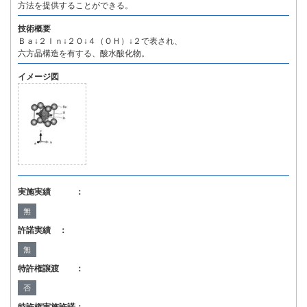
方法を提供することができる。
技術概要
Ｂａ↓２Ｉｎ↓２Ｏ↓４（ＯＨ）↓２で表され、
六方晶構造を有する、酸水酸化物。
イメージ図
実施実績 ：
無
許諾実績 ：
無
特許権譲渡 ：
否