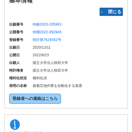
基本情報
‐ 閉じる
出願番号
特願2020-205963
公開番号
特開2022-092945
登録番号
特許第7624562号
出願日
2020/12/11
公開日
2022/6/23
出願人
国立大学法人秋田大学
特許権者
国立大学法人秋田大学
権利化状況
権利化済
発明の名称
接着芯地作業を自動化する装置
登録者への連絡はこちら