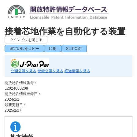
接着芯地作業を自動化する装置
ウインドウを閉じる
固定URLをコピー
印刷
XにPOST
公開公報を見る
登録公報を見る
経過情報を見る
開放特許情報番号：
L2024000209
開放特許情報登録日：
2024/2/2
最新更新日：
2025/2/27