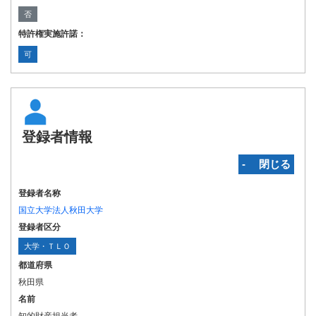
否
特許権実施許諾：
可
登録者情報
‐ 閉じる
登録者名称
国立大学法人秋田大学
登録者区分
大学・ＴＬＯ
都道府県
秋田県
名前