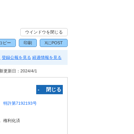
ウインドウを閉じる
コピー
印刷
XにPOST
る
登録公報を見る
経過情報を見る
新更新日：
2024/4/1
‐ 閉じる
特許第7192193号
況
権利化済