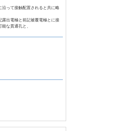
に沿って接触配置されると共に略
記露出電極と前記被覆電極とに接
可能な貫通孔と、