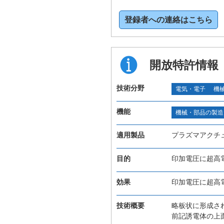
登録者への連絡はこちら
開放特許情報
技術分野
電気・電子
機
機能
機械・部品の製造
適用製品
プラズマアクチ
目的
印加電圧に超高
効果
印加電圧に超高
技術概要
略板状に形成さ
前記誘電体の上