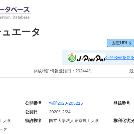
チュエータ
固定URLを
公開公報を見
開放特許情報登録日：
2024/4/1
最
公開番号
特開2020-205215
登録番号
公開日
2020/12/24
工大学
特許権者
国立大学法人東京農工大学
権利化状
ータ