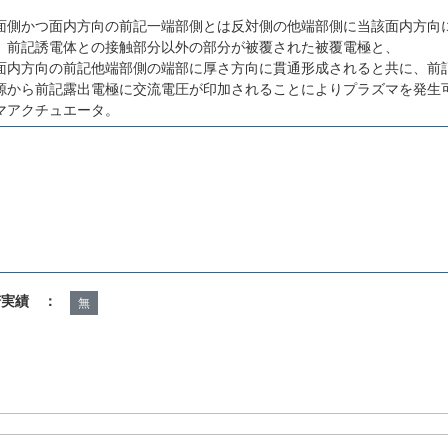
面側かつ面内方向の前記一端部側とは反対側の他端部側に当該面内方向
、前記誘電体との接触部分以外の部分が被覆された被覆電極と、
面内方向の前記他端部側の端部に厚さ方向に貫通形成されると共に、前
源から前記露出電極に交流電圧が印加されることによりプラズマを発生
マアクチュエータ。
諾実績 ：
無