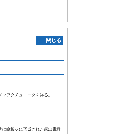
‐ 閉じる
ズマアクチュエータを得る。
共に略板状に形成された露出電極