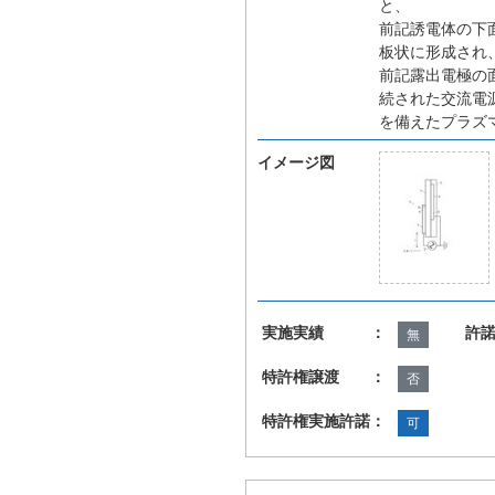
と、
前記誘電体の下
板状に形成され
前記露出電極の
続された交流電
を備えたプラズ
イメージ図
実施実績 ：
許
無
特許権譲渡 ：
否
特許権実施許諾：
可