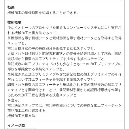
効果
機械加工の準備時間を短縮することができる。
技術概要
少なくとも一つのプロセッサを備えるコンピュータシステムにより実行さ
れる機械加工支援方法であって、
目標形状を示す目標データと素材形状を示す素材データとを取得する取得
ステップと、
前記目標形状の中の特殊部分を近似する近似ステップと、
近似された目標形状と前記素材形状との差分を除去領域として求め、該除
去領域から複数の加工プリミティブを抽出する抽出ステップと、
前記複数の加工プリミティブのうち少なくとも一つの加工プリミティブの
形状を単純化する単純化ステップと、
単純化された加工プリミティブを含む前記複数の加工プリミティブのそれ
ぞれについて加工フィーチャを認識する認識ステップと、
認識された複数の加工フィーチャと単純化される前の前記複数の加工プリ
ミティブとを関連付けることで、前記素材形状から前記目標形状を作製す
るための加工工程を決定する決定ステップと
を含み、
前記決定ステップでは、前記特殊部分についての特殊な加工フィーチャを
前記加工工程に追加する、
機械加工支援方法。
イメージ図