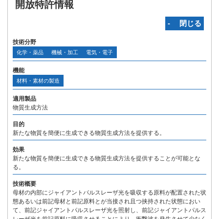
開放特許情報
‐ 閉じる
技術分野
化学・薬品
機械・加工
電気・電子
機能
材料・素材の製造
適用製品
物質生成方法
目的
新たな物質を簡便に生成できる物質生成方法を提供する。
効果
新たな物質を簡便に生成できる物質生成方法を提供することが可能とな
る。
技術概要
母材の内部にジャイアントパルスレーザ光を吸収する原料が配置された状
態あるいは前記母材と前記原料とが当接され且つ挟持された状態におい
て、前記ジャイアントパルスレーザ光を照射し、前記ジャイアントパルス