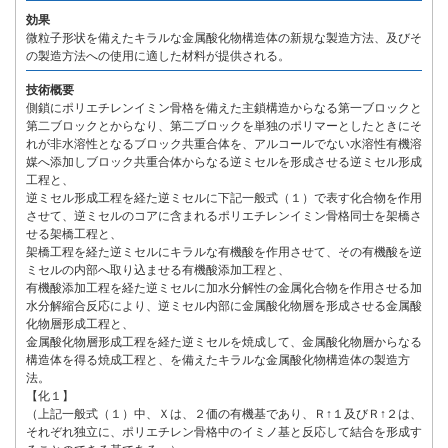
効果
微粒子形状を備えたキラルな金属酸化物構造体の新規な製造方法、及びそ
の製造方法への使用に適した材料が提供される。
技術概要
側鎖にポリエチレンイミン骨格を備えた主鎖構造からなる第一ブロックと
第二ブロックとからなり、第二ブロックを単独のポリマーとしたときにそ
れが非水溶性となるブロック共重合体を、アルコールでない水溶性有機溶
媒へ添加しブロック共重合体からなる逆ミセルを形成させる逆ミセル形成
工程と、
逆ミセル形成工程を経た逆ミセルに下記一般式（１）で表す化合物を作用
させて、逆ミセルのコアに含まれるポリエチレンイミン骨格同士を架橋さ
せる架橋工程と、
架橋工程を経た逆ミセルにキラルな有機酸を作用させて、その有機酸を逆
ミセルの内部へ取り込ませる有機酸添加工程と、
有機酸添加工程を経た逆ミセルに加水分解性の金属化合物を作用させる加
水分解縮合反応により、逆ミセル内部に金属酸化物層を形成させる金属酸
化物層形成工程と、
金属酸化物層形成工程を経た逆ミセルを焼成して、金属酸化物層からなる
構造体を得る焼成工程と、を備えたキラルな金属酸化物構造体の製造方
法。
【化１】
（上記一般式（１）中、Ｘは、２価の有機基であり、Ｒ↑１及びＲ↑２は、
それぞれ独立に、ポリエチレン骨格中のイミノ基と反応して結合を形成す