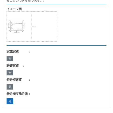
ることのできる基である。）
イメージ図
実施実績 ：
無
許諾実績 ：
無
特許権譲渡 ：
否
特許権実施許諾：
可