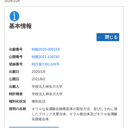
2024/1/26
基本情報
‐ 閉じる
出願番号
特願2020-000154
公開番号
特開2021-109782
登録番号
特許第7391328号
出願日
2020/1/6
公開日
2021/8/2
出願人
学校法人神奈川大学
特許権者
学校法人神奈川大学
権利化状況
権利化済
発明の名称
キラルな金属酸化物構造体の製造方法、並びにそれに適
したブロック共重合体、キラル複合体及びキラル金属酸
化物複合体