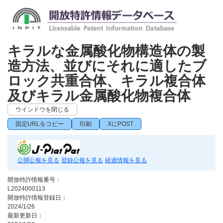
キラルな金属酸化物構造体の製
造方法、並びにそれに適したブ
ロック共重合体、キラル複合体
及びキラル金属酸化物複合体
ウインドウを閉じる
固定URLをコピー
印刷
XにPOST
公開公報を見る
登録公報を見る
経過情報を見る
開放特許情報番号：
L2024000113
開放特許情報登録日：
2024/1/26
最新更新日：