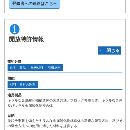
登録者への連絡はこちら
開放特許情報
‐ 閉じる
技術分野
化学・薬品
無機材料
有機材料
機能
材料・素材の製造
適用製品
キラルな金属酸化物構造体の製造方法、ブロック共重合体、キラル複合体
及びキラル金属酸化物複合体
目的
微粒子形状を備えたキラルな金属酸化物構造体の新規な製造方法、及びそ
の製造方法への使用に適した材料を提供する。