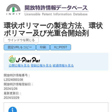
環状ポリマーの製造方法、環状
ポリマー及び光重合開始剤
ウインドウを閉じる
固定URLをコピー
印刷
XにPOST
公開公報を見る
登録公報を見る
経過情報を見る
開放特許情報番号：
L2024000108
開放特許情報登録日：
2024/1/26
最新更新日：
2024/10/29