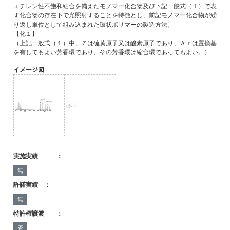
エチレン性不飽和結合を備えたモノマー化合物及び下記一般式（１）で表
す化合物の存在下で光照射することを特徴とし、前記モノマー化合物が繰
り返し単位として組み込まれた環状ポリマーの製造方法。
【化１】
（上記一般式（１）中、Ｚは硫黄原子又は酸素原子であり、Ａｒは置換基
を有してもよい芳香環であり、その芳香環は縮合環であってもよい。）
イメージ図
実施実績 ：
無
許諾実績 ：
無
特許権譲渡 ：
否