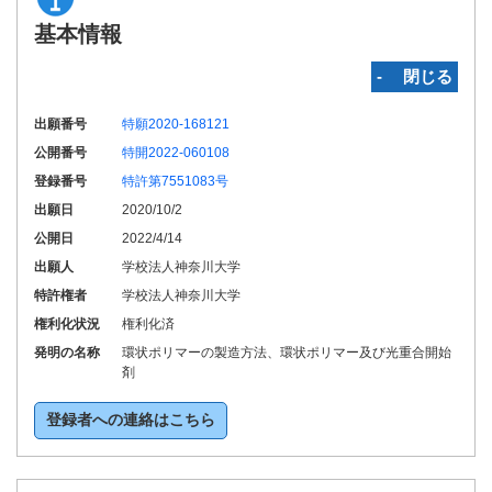
基本情報
‐ 閉じる
出願番号
特願2020-168121
公開番号
特開2022-060108
登録番号
特許第7551083号
出願日
2020/10/2
公開日
2022/4/14
出願人
学校法人神奈川大学
特許権者
学校法人神奈川大学
権利化状況
権利化済
発明の名称
環状ポリマーの製造方法、環状ポリマー及び光重合開始
剤
登録者への連絡はこちら