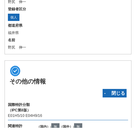
野尻 伸一
登録者区分
個人
都道府県
福井県
名前
野尻 伸一
その他の情報
‐ 閉じる
国際特許分類
（IPC第8版）
E01H5/10 E04H9/16
関連特許
（国内）:
無
（国外）:
無