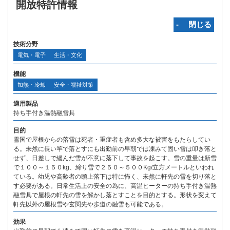
開放特許情報
‐ 閉じる
技術分野
電気・電子
生活・文化
機能
加熱・冷却
安全・福祉対策
適用製品
持ち手付き温熱融雪具
目的
雪国で屋根からの落雪は死者・重症者も含め多大な被害をもたらしてい
る。未然に長い竿で落とすにも出勤前の早朝では凍みて固い雪は叩き落と
せず、日差しで緩んだ雪が不意に落下して事故を起こす。雪の重量は新雪
で１００～１５０kg、締り雪で２５０～５００Kg/立方メートルといわれ
ている。幼児や高齢者の頭上落下は特に怖く、未然に軒先の雪を切り落と
す必要がある。日常生活上の安全の為に、高温ヒーターの持ち手付き温熱
融雪具で屋根の軒先の雪を解かし落とすことを目的とする。形状を変えて
軒先以外の屋根雪や玄関先や歩道の融雪も可能である。
効果