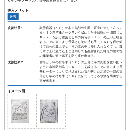
０センチメートル位雪が残る位置がより良い
導入メリット
改善
改善効果１
融雪容器（１８）の非加熱部の中間に正中に対して左へ７
０～８０度湾曲させクランク状にした非加熱の中間部（１
８－２）を設け雪落とし竿の持ち手（１６）の上部と結合
する。その事により雪落とし竿の持ち手（１６）を僅か傾
けて自分の真上でなく横の雪の中に差し入れなくても、真
っすぐ上に立てたまま使用しても融雪された軒先の雪の塊
の作業者の頭上落下を防ぐ事が出来る。
改善効果２
雪落とし竿の持ち手（１６）の上部に竿の周囲を覆い囲う
ように水滴防御具（１６－２）を設ける。その事により電
熱ヒーターにより切り込まれた雪が解けた水滴の一部の雪
落とし竿の持ち手（１６）に伝わってくる水滴を防御する
事が出来る。
イメージ図