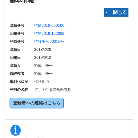
基本情報
‐ 閉じる
出願番号
特願2018-050160
公開番号
特開2019-152082
登録番号
特許第7090316号
出願日
2018/2/28
公開日
2019/9/12
出願人
野尻 伸一
特許権者
野尻 伸一
権利化状況
権利化済
発明の名称
持ち手付き温熱融雪具
登録者への連絡はこちら