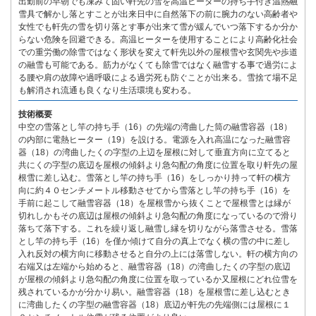
出勤前の早朝でも凍みて固い軒先の雪を高温ヒーターの持ち手付き温熱融
雪具で解かし落とすことが出来日中に自然落下の前に腕力のない高齢者や
女性でも軒先の雪を切り落とす事が出来て雪が緩んでいつ落下するか分か
らない危険を回避できる。高温ヒーターを使用することにより高齢化社会
での重労働の除雪ではなく形状を変えて軒先以外の屋根雪や玄関先や歩道
の融雪も可能である。筋力がなくても除雪ではなく融雪する事で過労によ
る腰や肩の故障や過呼吸による過労死も防ぐことが出来る。雪捨て場不足
も解消され流通も良くなり生活環境も変わる。
技術概要
中空の雪落とし竿の持ち手（16）の先端の湾曲した筒の融雪容器（18）
の内部に電熱ヒーター（19）を設ける。電源を入れ高温になった融雪容
器（18）の湾曲したくの字型の上辺を屋根に対して垂直方向に立てると
共にくの字型の底辺を屋根の傾斜より急勾配の角度に位置を取り軒先の屋
根雪に差し込む。雪落とし竿の持ち手（16）をしっかり持って軒の横方
向に約４０センチメートル移動させてから雪落とし竿の持ち手（16）を
手前に起こして融雪容器（18）を屋根雪から抜くことで屋根雪とは縁が
切れしかもその底辺は屋根の傾斜より急勾配の角度になっているので滑り
落ちて落下する。これを繰り返し融雪し縁を切りながら落雪させる。雪落
とし竿の持ち手（16）を僅か傾けて自分の真上でなく横の雪の中に差し
入れ反対の横方向に移動させると自分の上には落雪しない。軒の横方向の
右端又は左端から始めると、融雪容器（18）の湾曲したくの字型の底辺
が屋根の傾斜より急勾配の角度に位置を取っているか又屋根にどれ位雪を
残されているかが分かり易い。融雪容器（18）を屋根雪に差し込むとき
に湾曲したくの字型の融雪容器（18）底辺が軒先の先端側には屋根に１