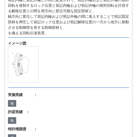
前記内輪と前記外輪との間に配置されて、前記内輪および前記外輪の相対
回転を規制するロック位置と前記内輪および前記外輪の相対回転を許容す
る解除位置との間を周方向に変位可能な固定部材と、
軸方向に変位して前記内輪および前記外輪の間に進入することで前記固定
部材を押圧して前記ロック位置および前記解除位置の一方から他方に移動
させる制御部を有する制御部材と、
を備える回転伝達装置。
イメージ図
実施実績 ：
無
許諾実績 ：
無
特許権譲渡 ：