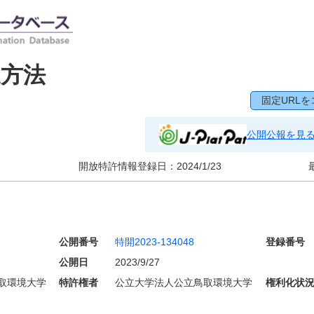
造方法
固定URLを
公開公報を見
開放特許情報登録日：
2024/1/23
公開番号
特開2023-134048
登録番号
公開日
2023/9/27
取環境大学
特許権者
公立大学法人公立鳥取環境大学
権利化状