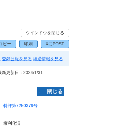
ウインドウを閉じる
コピー
印刷
XにPOST
る
登録公報を見る
経過情報を見る
最新更新日：
2024/1/31
‐ 閉じる
特許第7250379号
況
権利化済