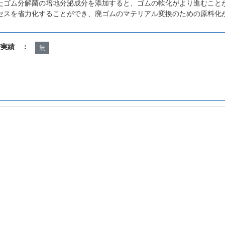
たゴム分解菌の培地分泌成分を添加すると、ゴムの軟化がより進むこと
セスを省力化することができ、廃ゴムのマテリアル変換のための原料化
諾実績 ：
無