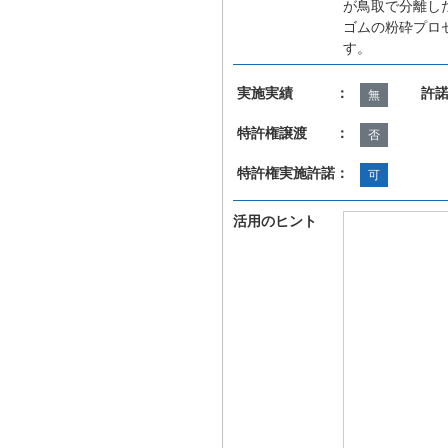
が鳥取で分離し
ゴムの粉砕プロ
す。
実施実績 ：
許
無
特許権譲渡 ：
否
特許権実施許諾：
可
活用のヒント