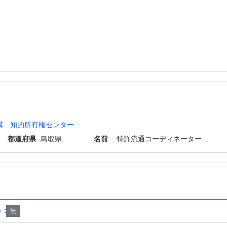
構 知的所有権センター
都道府県
鳥取県
名前
特許流通コーディネーター
）:
無