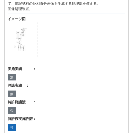
て、前記試料の位相微分画像を生成する処理部を備える、
画像処理装置。
イメージ図
実施実績 ：
無
許諾実績 ：
無
特許権譲渡 ：
否
特許権実施許諾：
可