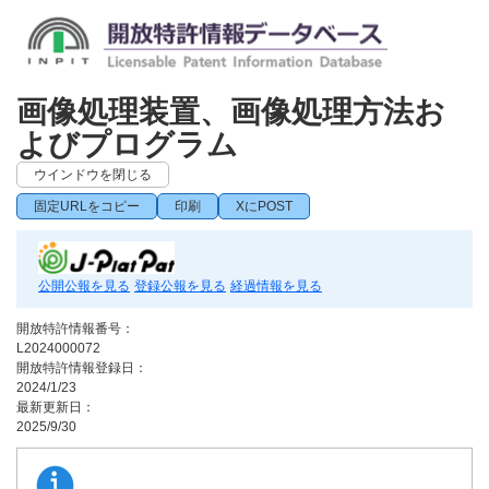
画像処理装置、画像処理方法お
よびプログラム
ウインドウを閉じる
固定URLをコピー
印刷
XにPOST
公開公報を見る
登録公報を見る
経過情報を見る
開放特許情報番号：
L2024000072
開放特許情報登録日：
2024/1/23
最新更新日：
2025/9/30