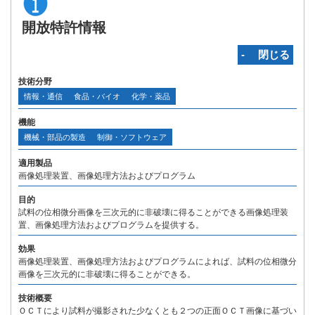
開放特許情報
‐ 閉じる
技術分野
情報・通信
食品・バイオ
化学・薬品
機能
機械・部品の製造
制御・ソフトウェア
適用製品
画像処理装置、画像処理方法およびプログラム
目的
試料の位相微分画像を三次元的に非破壊に得ることができる画像処理装
置、画像処理方法およびプログラムを提供する。
効果
画像処理装置、画像処理方法およびプログラムによれば、試料の位相微分
画像を三次元的に非破壊に得ることができる。
技術概要
ＯＣＴにより試料が撮影された少なくとも２つの正面ＯＣＴ画像に基づい