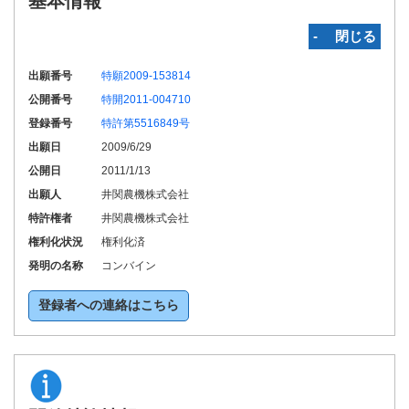
基本情報
‐ 閉じる
出願番号
特願2009-153814
公開番号
特開2011-004710
登録番号
特許第5516849号
出願日
2009/6/29
公開日
2011/1/13
出願人
井関農機株式会社
特許権者
井関農機株式会社
権利化状況
権利化済
発明の名称
コンバイン
登録者への連絡はこちら