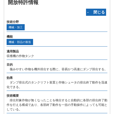
開放特許情報
‐ 閉じる
技術分野
機械・加工
機能
機械・部品の製造
適用製品
収穫機の作物タンク
目的
傷みやすい作物を機外排出する際に、容易かつ高速にダンプ排出する。
効果
ダンプ排出式のタンクリフト装置と作物シュータの排出終了動作を迅速
化できる。
技術概要
排出対象作物が無くなったことを検出すると自動的に各部の排出終了動
作を行える構成であり、各部終了動作を一括の手動操作によっても可能と
している。