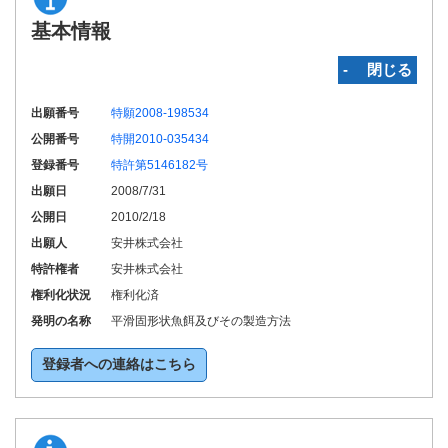
基本情報
‐ 閉じる
出願番号
特願2008-198534
公開番号
特開2010-035434
登録番号
特許第5146182号
出願日
2008/7/31
公開日
2010/2/18
出願人
安井株式会社
特許権者
安井株式会社
権利化状況
権利化済
発明の名称
平滑固形状魚餌及びその製造方法
登録者への連絡はこちら