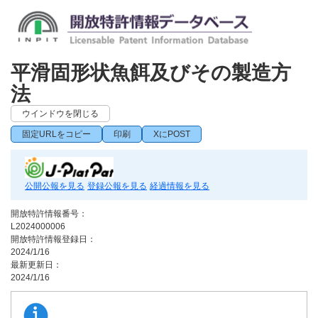
平滑固形状魚餌及びその製造方
法
ウインドウを閉じる
固定URLをコピー
印刷
XにPOST
公開公報を見る
登録公報を見る
経過情報を見る
開放特許情報番号：
L2024000006
開放特許情報登録日：
2024/1/16
最新更新日：
2024/1/16