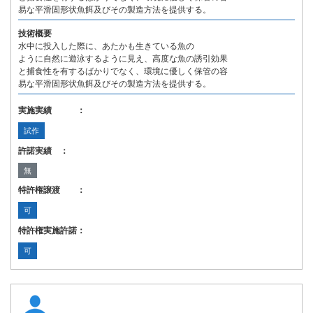
易な平滑固形状魚餌及びその製造方法を提供する。
技術概要
水中に投入した際に、あたかも生きている魚の
ように自然に遊泳するように見え、高度な魚の誘引効果
と捕食性を有するばかりでなく、環境に優しく保管の容
易な平滑固形状魚餌及びその製造方法を提供する。
実施実績 ：
試作
許諾実績 ：
無
特許権譲渡 ：
可
特許権実施許諾：
可