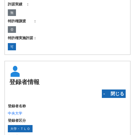
許諾実績 ：
無
特許権譲渡 ：
否
特許権実施許諾：
可
登録者情報
‐ 閉じる
登録者名称
中央大学
登録者区分
大学・ＴＬＯ