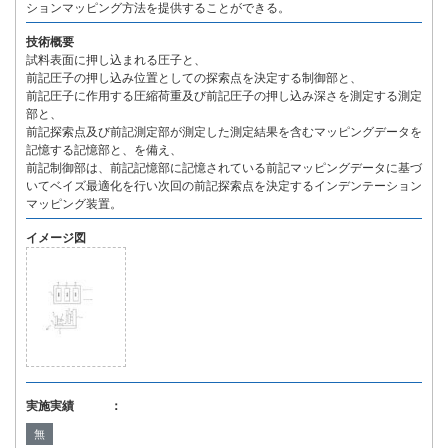
ションマッピング方法を提供することができる。
技術概要
試料表面に押し込まれる圧子と、
前記圧子の押し込み位置としての探索点を決定する制御部と、
前記圧子に作用する圧縮荷重及び前記圧子の押し込み深さを測定する測定
部と、
前記探索点及び前記測定部が測定した測定結果を含むマッピングデータを
記憶する記憶部と、を備え、
前記制御部は、前記記憶部に記憶されている前記マッピングデータに基づ
いてベイズ最適化を行い次回の前記探索点を決定するインデンテーション
マッピング装置。
イメージ図
実施実績 ：
無