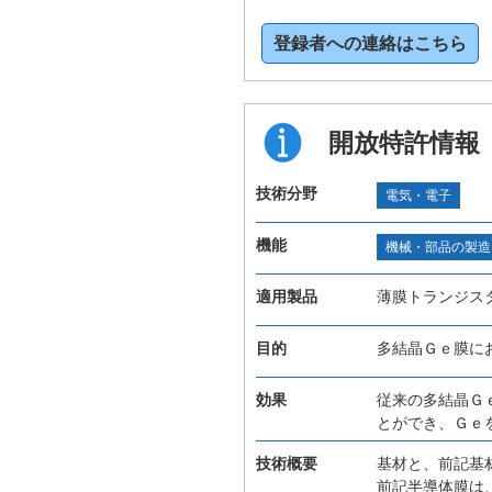
登録者への連絡はこちら
開放特許情報
技術分野
電気・電子
機能
機械・部品の製造
適用製品
薄膜トランジス
目的
多結晶Ｇｅ膜に
効果
従来の多結晶Ｇ
とができ、Ｇｅ
技術概要
基材と、前記基
前記半導体膜は