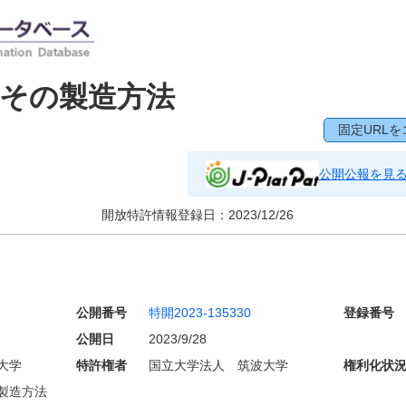
その製造方法
固定URLを
公開公報を見
開放特許情報登録日：
2023/12/26
公開番号
特開2023-135330
登録番号
公開日
2023/9/28
大学
特許権者
国立大学法人 筑波大学
権利化状
製造方法