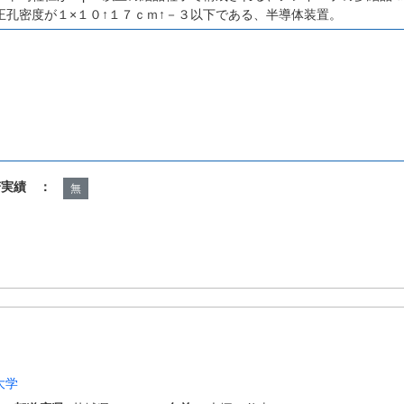
正孔密度が１×１０↑１７ｃｍ↑－３以下である、半導体装置。
諾実績 ：
無
大学