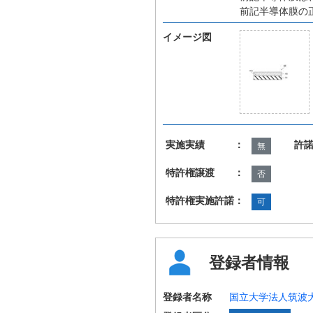
前記半導体膜の
イメージ図
実施実績 ：
許
無
特許権譲渡 ：
否
特許権実施許諾：
可
登録者情報
登録者名称
国立大学法人筑波