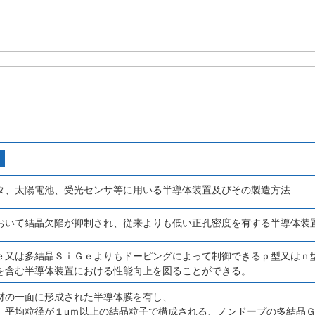
タ、太陽電池、受光センサ等に用いる半導体装置及びその製造方法
おいて結晶欠陥が抑制され、従来よりも低い正孔密度を有する半導体装
ｅ又は多結晶ＳｉＧｅよりもドーピングによって制御できるｐ型又はｎ
を含む半導体装置における性能向上を図ることができる。
材の一面に形成された半導体膜を有し、
、平均粒径が１μｍ以上の結晶粒子で構成される、ノンドープの多結晶