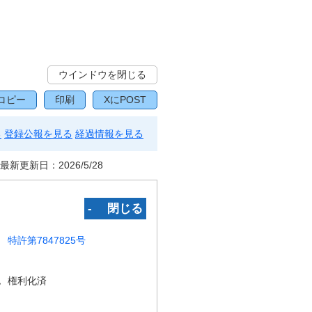
ウインドウを閉じる
コピー
印刷
XにPOST
る
登録公報を見る
経過情報を見る
最新更新日：
2026/5/28
‐ 閉じる
特許第7847825号
況
権利化済