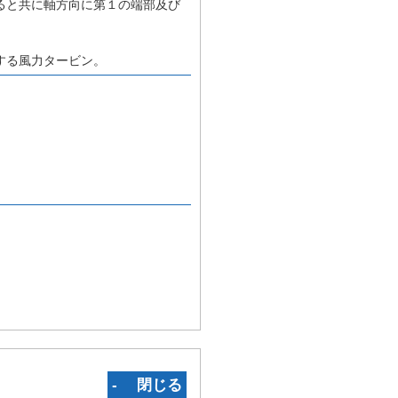
ると共に軸方向に第１の端部及び
する風力タービン。
‐ 閉じる