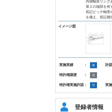
内側軸受リング
第２の端部を有
前記ピッチ軸受
を備え、前記補
イメージ図
実施実績 ：
許
有
特許権譲渡 ：
否
特許権実施許諾：
実
可
登録者情報