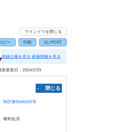
ウインドウを閉じる
コピー
印刷
XにPOST
登録公報を見る
経過情報を見る
最新更新日：
2024/2/29
‐ 閉じる
特許第5546625号
況
権利化済