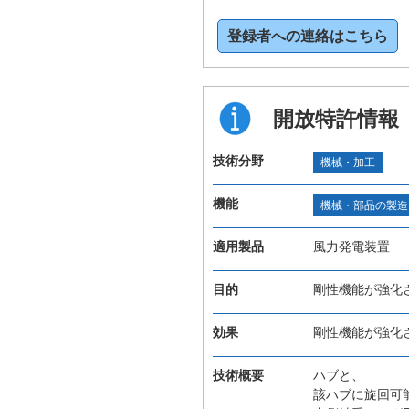
登録者への連絡はこちら
開放特許情報
技術分野
機械・加工
機能
機械・部品の製造
適用製品
風力発電装置
目的
剛性機能が強化
効果
剛性機能が強化
技術概要
ハブと、
該ハブに旋回可