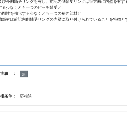
及び外側軸受リングを有し、前記内側軸受リングは径方向に内壁を有す
する少なくとも一つのピッチ軸受と、
の剛性を強化する少なくとも一つの補強部材と
強部材は前記内側軸受リングの内壁に取り付けられていることを特徴と
諾実績 ：
無
施権条件：
応相談