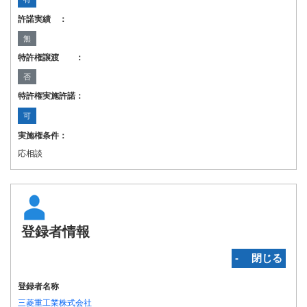
許諾実績 ：
無
特許権譲渡 ：
否
特許権実施許諾：
可
実施権条件：
応相談
登録者情報
‐ 閉じる
登録者名称
三菱重工業株式会社