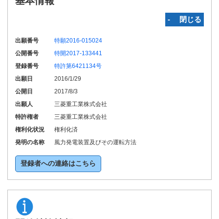
基本情報
‐ 閉じる
出願番号
特願2016-015024
公開番号
特開2017-133441
登録番号
特許第6421134号
出願日
2016/1/29
公開日
2017/8/3
出願人
三菱重工業株式会社
特許権者
三菱重工業株式会社
権利化状況
権利化済
発明の名称
風力発電装置及びその運転方法
登録者への連絡はこちら