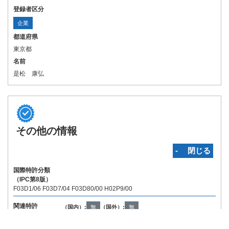
登録者区分
企業
都道府県
東京都
名前
是松 康弘
その他の情報
‐ 閉じる
国際特許分類
（IPC第8版）
F03D1/06 F03D7/04 F03D80/00 H02P9/00
関連特許
（国内）:
無
（国外）:
無