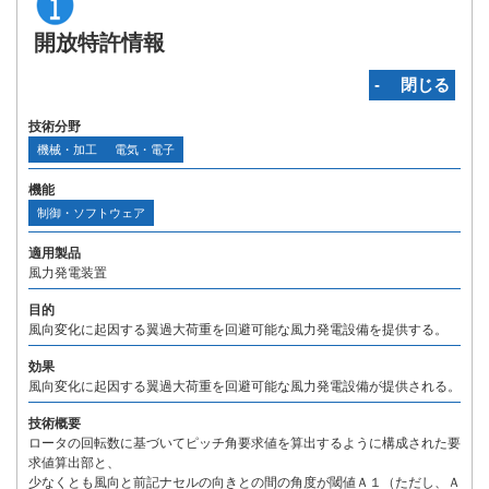
開放特許情報
‐ 閉じる
技術分野
機械・加工
電気・電子
機能
制御・ソフトウェア
適用製品
風力発電装置
目的
風向変化に起因する翼過大荷重を回避可能な風力発電設備を提供する。
効果
風向変化に起因する翼過大荷重を回避可能な風力発電設備が提供される。
技術概要
ロータの回転数に基づいてピッチ角要求値を算出するように構成された要
求値算出部と、
少なくとも風向と前記ナセルの向きとの間の角度が閾値Ａ１（ただし、Ａ