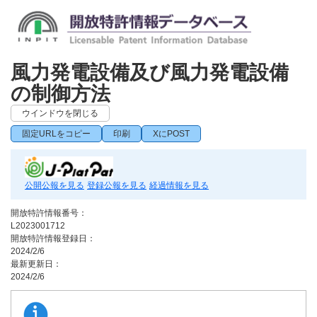
風力発電設備及び風力発電設備
の制御方法
ウインドウを閉じる
固定URLをコピー
印刷
XにPOST
公開公報を見る
登録公報を見る
経過情報を見る
開放特許情報番号：
L2023001712
開放特許情報登録日：
2024/2/6
最新更新日：
2024/2/6