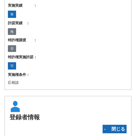
実施実績 ：
有
許諾実績 ：
無
特許権譲渡 ：
否
特許権実施許諾：
可
実施権条件：
応相談
登録者情報
‐ 閉じる