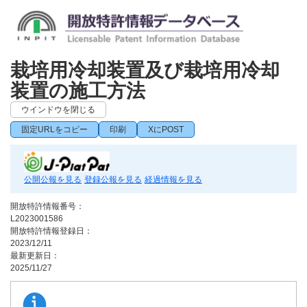
栽培用冷却装置及び栽培用冷却
装置の施工方法
ウインドウを閉じる
固定URLをコピー
印刷
XにPOST
公開公報を見る
登録公報を見る
経過情報を見る
開放特許情報番号：
L2023001586
開放特許情報登録日：
2023/12/11
最新更新日：
2025/11/27