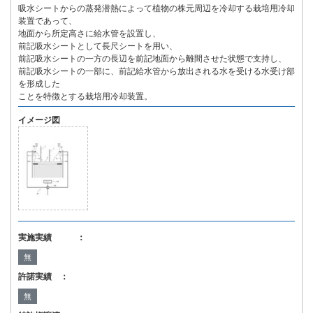
吸水シートからの蒸発潜熱によって植物の株元周辺を冷却する栽培用冷却
装置であって、
地面から所定高さに給水管を設置し、
前記吸水シートとして長尺シートを用い、
前記吸水シートの一方の長辺を前記地面から離間させた状態で支持し、
前記吸水シートの一部に、前記給水管から放出される水を受ける水受け部
を形成した
ことを特徴とする栽培用冷却装置。
イメージ図
実施実績 ：
無
許諾実績 ：
無