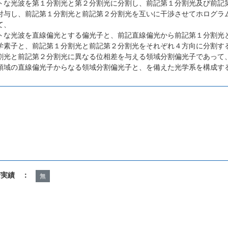
トな光波を第１分割光と第２分割光に分割し、前記第１分割光及び前記
付与し、前記第１分割光と前記第２分割光を互いに干渉させてホログラ
て、
トな光波を直線偏光とする偏光子と、前記直線偏光から前記第１分割光
学素子と、前記第１分割光と前記第２分割光をそれぞれ４方向に分割す
割光と前記第２分割光に異なる位相差を与える領域分割偏光子であって、０
領域の直線偏光子からなる領域分割偏光子と、を備えた光学系を構成す
諾実績 ：
無