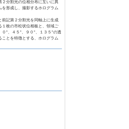
第２分割光の位相分布に互いに異
ムを形成し、撮影するホログラム
と前記第２分割光を同軸上に生成
る１枚の市松状位相板と、領域ご
°、４５°、９０°、１３５°の透
ることを特徴とする、ホログラム