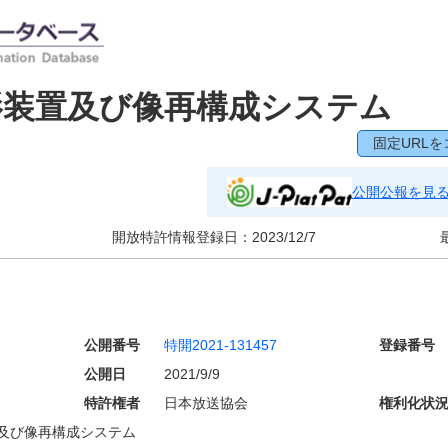
影装置及び像再構成システム
固定URLを
公開公報を見
開放特許情報登録日：
2023/12/7
公開番号
特開2021-131457
登録番号
公開日
2021/9/9
特許権者
日本放送協会
権利化状
及び像再構成システム