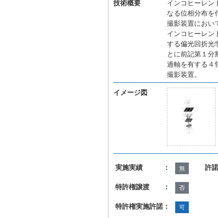
技術概要
インコヒーレン
なる位相分布を
撮影装置におい
インコヒーレン
する偏光回折光
とに前記第１分
過軸を有する４
撮影装置。
イメージ図
実施実績 ：
許
無
特許権譲渡 ：
否
特許権実施許諾：
可