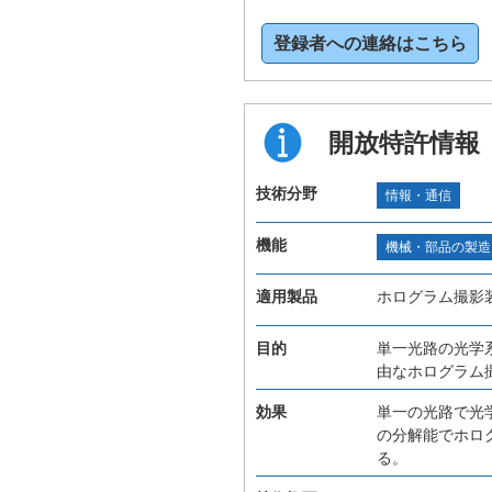
登録者への連絡はこちら
開放特許情報
技術分野
情報・通信
機能
機械・部品の製造
適用製品
ホログラム撮影
目的
単一光路の光学
由なホログラム
効果
単一の光路で光
の分解能でホロ
る。