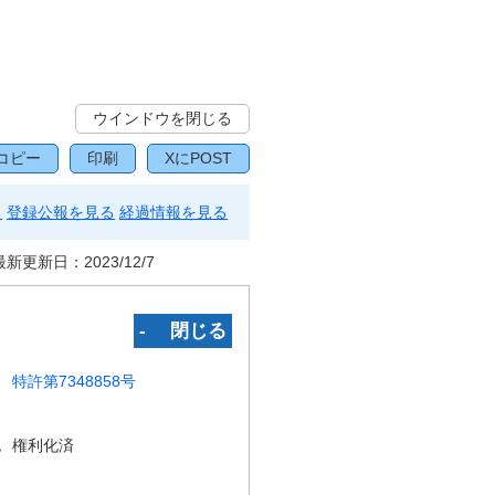
ウインドウを閉じる
コピー
印刷
XにPOST
る
登録公報を見る
経過情報を見る
最新更新日：
2023/12/7
‐ 閉じる
特許第7348858号
況
権利化済