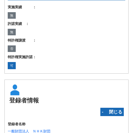
実施実績 ：
無
許諾実績 ：
無
特許権譲渡 ：
否
特許権実施許諾：
可
登録者情報
‐ 閉じる
登録者名称
一般財団法人 ＮＨＫ財団