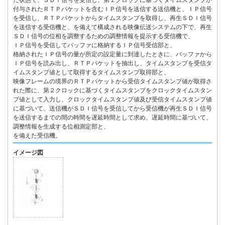
た状態で、ＳＤＩ信号を受信し、第１クロックに基づくタイムスタンプが
付与されたＲＴＰパケットを含むＩＰ信号を送信する送信機と、ＩＰ信号
を受信し、ＲＴＰパケットからタイムスタンプを取得し、再生ＳＤＩ信号
を送信する受信機と、を備えて構成される映像伝送システムの下で、再生
ＳＤＩ信号の位相を調整するための調整情報を提示する受信機で、
ＩＰ信号を受信してバッファに格納するＩＰ信号受信部と、
格納されたＩＰ信号の量が所定の設定量に到達したときに、バッファから
ＩＰ信号を読み出し、ＲＴＰパケットを抽出し、タイムスタンプを受信タ
イムスタンプ値として取得するタイムスタンプ取得部と、
映像フレームの境界のＲＴＰパケットから受信タイムスタンプ値が取得さ
れた際に、第２クロックに基づくタイムスタンプをクロックタイムスタン
プ値として入力し、クロックタイムスタンプ値及び受信タイムスタンプ値
に基づいて、送信機がＳＤＩ信号を受信してから受信機が再生ＳＤＩ信号
を送信するまでの間の時間を遅延時間として求め、遅延時間に基づいて、
調整情報を生成する位相測定部と、
を備えた受信機。
イメージ図