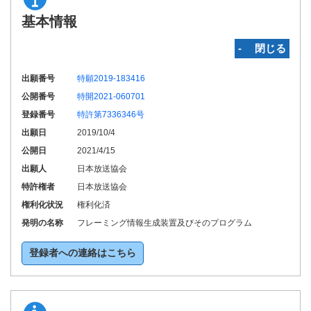
基本情報
‐ 閉じる
出願番号
特願2019-183416
公開番号
特開2021-060701
登録番号
特許第7336346号
出願日
2019/10/4
公開日
2021/4/15
出願人
日本放送協会
特許権者
日本放送協会
権利化状況
権利化済
発明の名称
フレーミング情報生成装置及びそのプログラム
登録者への連絡はこちら