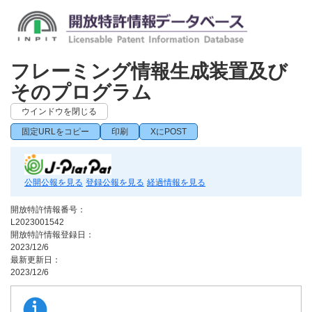
フレーミング情報生成装置及び
そのプログラム
ウインドウを閉じる
固定URLをコピー
印刷
XにPOST
公開公報を見る
登録公報を見る
経過情報を見る
開放特許情報番号：
L2023001542
開放特許情報登録日：
2023/12/6
最新更新日：
2023/12/6