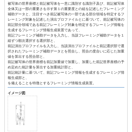
被写体の世界座標と前記被写体を一意に識別する識別子及び、前記被写体
全体又は一部の重要さを示す第１の重要度との組を記述したフレーミング
補助データと、注目すべき前記被写体の一部である部分領域を特定するフ
レーミング対象を記述した演出プロファイルとに基づいて、前記被写体の
前記部分領域である前記フレーミング対象を特定するフレーミング情報を
生成するフレーミング情報生成装置であって、
前記フレーミング補助データを入力し、当該フレーミング補助データを１
組ずつ順次選択する選択部と、
前記演出プロファイルを入力し、当該演出プロファイルと前記選択部で選
択されたフレーミング補助データとを照合し、照合の度合いに応じた加重
値を算出する照合部と、
前記被写体の世界座標を前記加重値で加重し、加重した前記世界座標の予
め定めた統計量を算出する加重統計部と、
前記統計量に基づいて、前記フレーミング情報を生成するフレーミング情
報生成部と、
を備えることを特徴とするフレーミング情報生成装置。
イメージ図