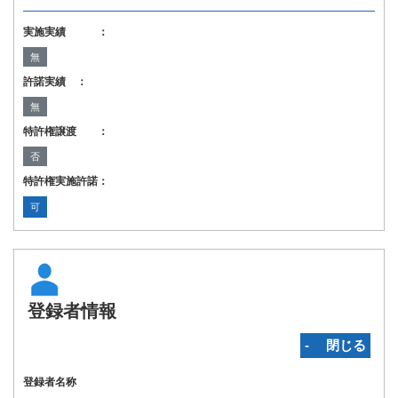
実施実績 ：
無
許諾実績 ：
無
特許権譲渡 ：
否
特許権実施許諾：
可
登録者情報
‐ 閉じる
登録者名称