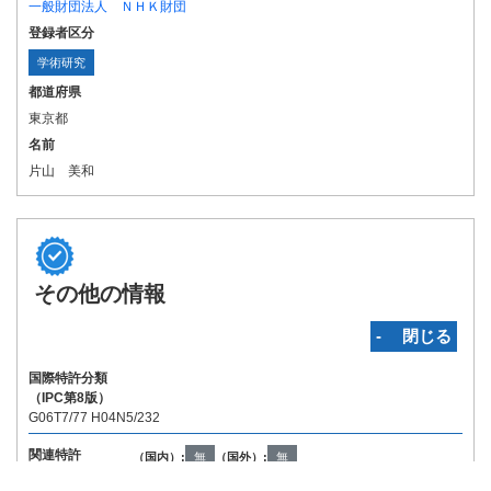
一般財団法人 ＮＨＫ財団
登録者区分
学術研究
都道府県
東京都
名前
片山 美和
その他の情報
‐ 閉じる
国際特許分類
（IPC第8版）
G06T7/77 H04N5/232
関連特許
（国内）:
無
（国外）:
無