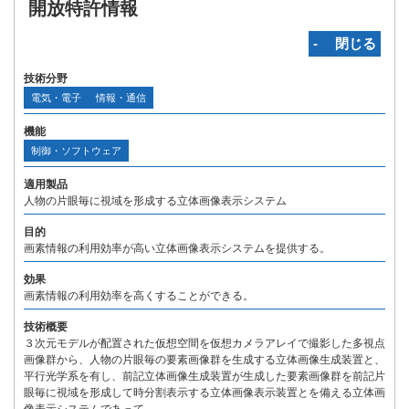
開放特許情報
‐ 閉じる
技術分野
電気・電子
情報・通信
機能
制御・ソフトウェア
適用製品
人物の片眼毎に視域を形成する立体画像表示システム
目的
画素情報の利用効率が高い立体画像表示システムを提供する。
効果
画素情報の利用効率を高くすることができる。
技術概要
３次元モデルが配置された仮想空間を仮想カメラアレイで撮影した多視点
画像群から、人物の片眼毎の要素画像群を生成する立体画像生成装置と、
平行光学系を有し、前記立体画像生成装置が生成した要素画像群を前記片
眼毎に視域を形成して時分割表示する立体画像表示装置とを備える立体画