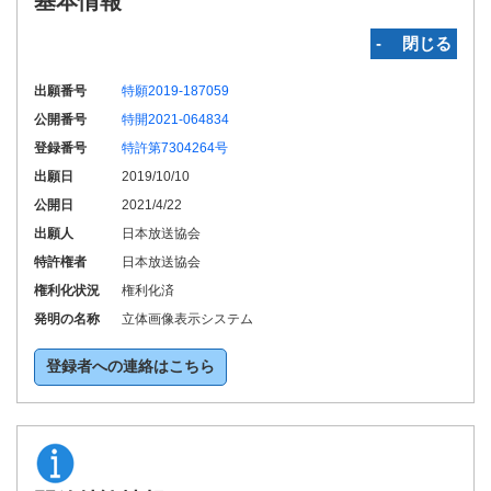
基本情報
‐ 閉じる
出願番号
特願2019-187059
公開番号
特開2021-064834
登録番号
特許第7304264号
出願日
2019/10/10
公開日
2021/4/22
出願人
日本放送協会
特許権者
日本放送協会
権利化状況
権利化済
発明の名称
立体画像表示システム
登録者への連絡はこちら