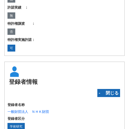
許諾実績 ：
無
特許権譲渡 ：
否
特許権実施許諾：
可
登録者情報
‐ 閉じる
登録者名称
一般財団法人 ＮＨＫ財団
登録者区分
学術研究