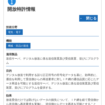
開放特許情報
‐ 閉じる
技術分野
電気・電子
機能
機械・部品の製造
適用製品
送信サーバ、デジタル放送に係る送信装置及び受信装置、並びにプログラ
ム
目的
デジタル放送で利用する誤り訂正符号の符号化データを基に、効率的に、
通信を利用して受信側からの再送要求に対しＩＰ網の通信品質に応じたデ
ータ再送を可能とする送信サーバ、デジタル放送に係る送信装置及び受信
装置、並びにプログラムを提供する。
効果
放送受信だけでは防げないデータの損失について、ＩＰ網を経て受信側か
ら送信側へ再送要求を実施し、送信側からデータ再送を可能とすること