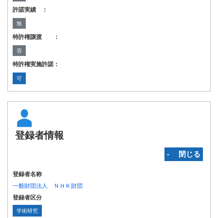
許諾実績 ：
無
特許権譲渡 ：
否
特許権実施許諾：
可
登録者情報
‐ 閉じる
登録者名称
一般財団法人 ＮＨＫ財団
登録者区分
学術研究