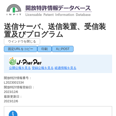
送信サーバ、送信装置、受信装
置及びプログラム
ウインドウを閉じる
固定URLをコピー
印刷
XにPOST
公開公報を見る
登録公報を見る
経過情報を見る
開放特許情報番号：
L2023001534
開放特許情報登録日：
2023/12/6
最新更新日：
2023/12/6