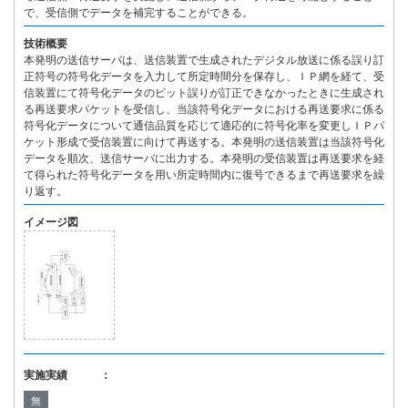
で、受信側でデータを補完することができる。
技術概要
本発明の送信サーバは、送信装置で生成されたデジタル放送に係る誤り訂
正符号の符号化データを入力して所定時間分を保存し、ＩＰ網を経て、受
信装置にて符号化データのビット誤りが訂正できなかったときに生成され
る再送要求パケットを受信し、当該符号化データにおける再送要求に係る
符号化データについて通信品質を応じて適応的に符号化率を変更しＩＰパ
ケット形成で受信装置に向けて再送する。本発明の送信装置は当該符号化
データを順次、送信サーバに出力する。本発明の受信装置は再送要求を経
て得られた符号化データを用い所定時間内に復号できるまで再送要求を繰
り返す。
イメージ図
実施実績 ：
無