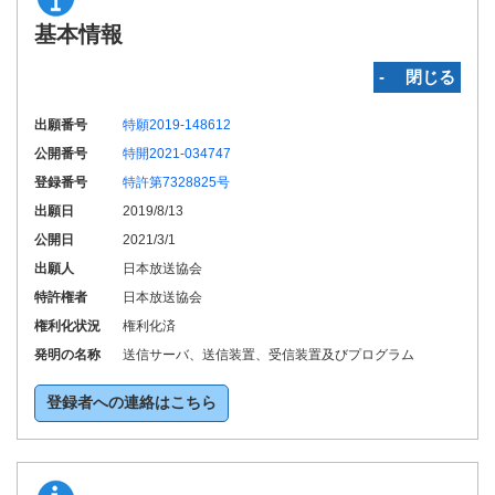
基本情報
‐ 閉じる
出願番号
特願2019-148612
公開番号
特開2021-034747
登録番号
特許第7328825号
出願日
2019/8/13
公開日
2021/3/1
出願人
日本放送協会
特許権者
日本放送協会
権利化状況
権利化済
発明の名称
送信サーバ、送信装置、受信装置及びプログラム
登録者への連絡はこちら