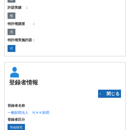
許諾実績 ：
無
特許権譲渡 ：
否
特許権実施許諾：
可
登録者情報
‐ 閉じる
登録者名称
一般財団法人 ＮＨＫ財団
登録者区分
学術研究