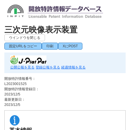
三次元映像表示装置
ウインドウを閉じる
固定URLをコピー
印刷
XにPOST
公開公報を見る
登録公報を見る
経過情報を見る
開放特許情報番号：
L2023001525
開放特許情報登録日：
2023/12/5
最新更新日：
2023/12/5