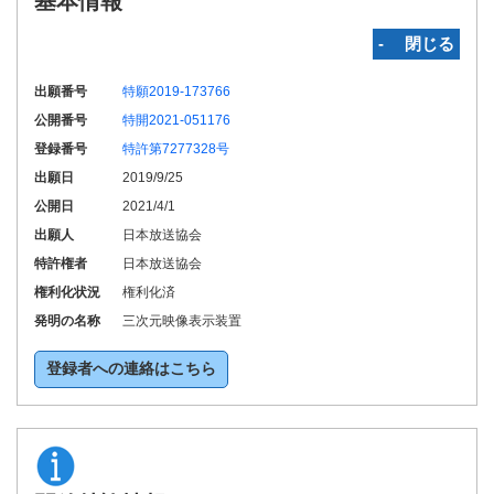
基本情報
‐ 閉じる
出願番号
特願2019-173766
公開番号
特開2021-051176
登録番号
特許第7277328号
出願日
2019/9/25
公開日
2021/4/1
出願人
日本放送協会
特許権者
日本放送協会
権利化状況
権利化済
発明の名称
三次元映像表示装置
登録者への連絡はこちら