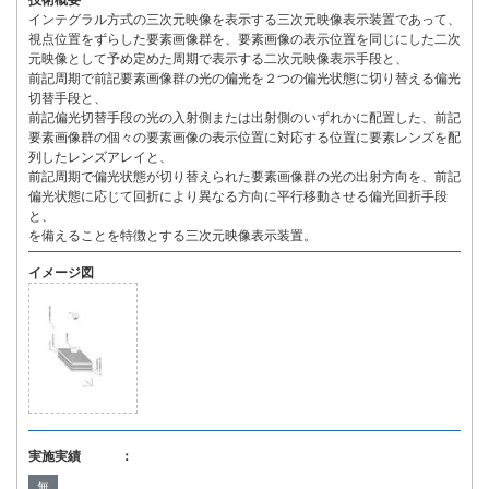
技術概要
インテグラル方式の三次元映像を表示する三次元映像表示装置であって、
視点位置をずらした要素画像群を、要素画像の表示位置を同じにした二次
元映像として予め定めた周期で表示する二次元映像表示手段と、
前記周期で前記要素画像群の光の偏光を２つの偏光状態に切り替える偏光
切替手段と、
前記偏光切替手段の光の入射側または出射側のいずれかに配置した、前記
要素画像群の個々の要素画像の表示位置に対応する位置に要素レンズを配
列したレンズアレイと、
前記周期で偏光状態が切り替えられた要素画像群の光の出射方向を、前記
偏光状態に応じて回折により異なる方向に平行移動させる偏光回折手段
と、
を備えることを特徴とする三次元映像表示装置。
イメージ図
実施実績 ：
無