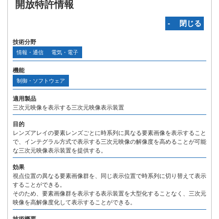
開放特許情報
‐ 閉じる
技術分野
情報・通信
電気・電子
機能
制御・ソフトウェア
適用製品
三次元映像を表示する三次元映像表示装置
目的
レンズアレイの要素レンズごとに時系列に異なる要素画像を表示すること
で、インテグラル方式で表示する三次元映像の解像度を高めることが可能
な三次元映像表示装置を提供する。
効果
視点位置の異なる要素画像群を、同じ表示位置で時系列に切り替えて表示
することができる。
そのため、要素画像群を表示する表示装置を大型化することなく、三次元
映像を高解像度化して表示することができる。