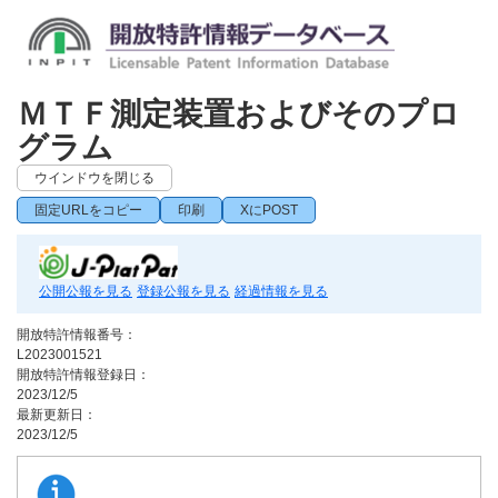
ＭＴＦ測定装置およびそのプロ
グラム
ウインドウを閉じる
固定URLをコピー
印刷
XにPOST
公開公報を見る
登録公報を見る
経過情報を見る
開放特許情報番号：
L2023001521
開放特許情報登録日：
2023/12/5
最新更新日：
2023/12/5