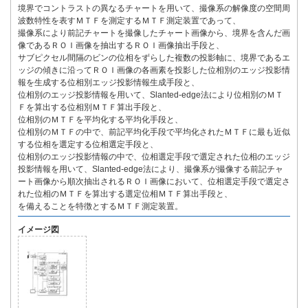
境界でコントラストの異なるチャートを用いて、撮像系の解像度の空間周
波数特性を表すＭＴＦを測定するＭＴＦ測定装置であって、
撮像系により前記チャートを撮像したチャート画像から、境界を含んだ画
像であるＲＯＩ画像を抽出するＲＯＩ画像抽出手段と、
サブピクセル間隔のビンの位相をずらした複数の投影軸に、境界であるエ
ッジの傾きに沿ってＲＯＩ画像の各画素を投影した位相別のエッジ投影情
報を生成する位相別エッジ投影情報生成手段と、
位相別のエッジ投影情報を用いて、Slanted-edge法により位相別のＭＴ
Ｆを算出する位相別ＭＴＦ算出手段と、
位相別のＭＴＦを平均化する平均化手段と、
位相別のＭＴＦの中で、前記平均化手段で平均化されたＭＴＦに最も近似
する位相を選定する位相選定手段と、
位相別のエッジ投影情報の中で、位相選定手段で選定された位相のエッジ
投影情報を用いて、Slanted-edge法により、撮像系が撮像する前記チャ
ート画像から順次抽出されるＲＯＩ画像において、位相選定手段で選定さ
れた位相のＭＴＦを算出する選定位相ＭＴＦ算出手段と、
を備えることを特徴とするＭＴＦ測定装置。
イメージ図