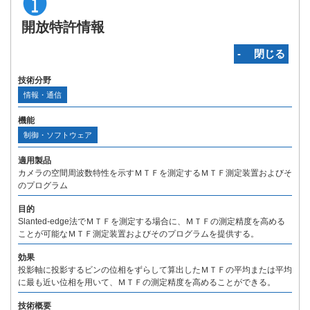
開放特許情報
‐ 閉じる
技術分野
情報・通信
機能
制御・ソフトウェア
適用製品
カメラの空間周波数特性を示すＭＴＦを測定するＭＴＦ測定装置およびそ
のプログラム
目的
Slanted-edge法でＭＴＦを測定する場合に、ＭＴＦの測定精度を高める
ことが可能なＭＴＦ測定装置およびそのプログラムを提供する。
効果
投影軸に投影するビンの位相をずらして算出したＭＴＦの平均または平均
に最も近い位相を用いて、ＭＴＦの測定精度を高めることができる。
技術概要