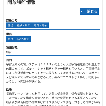
開放特許情報
‐ 閉じる
技術分野
輸送
機械・加工
電気・電子
機能
機械・部品の製造
適用製品
結合
目的
宇宙太陽光発電システム（ＳＳＰＳ）のような大型宇宙構造物の軌道上で
の組み立てで、ボルト・ナット機構やラッチ機構を用いると、宇宙飛行士
による船外活動やロボットアーム操作もしくは高機能な組み立てロボット
又は組み立て装置が必要となるため、組み立てコストが上昇し、時間もか
かるという問題を解決する。
効果
電磁石のオン／オフを利用して、各部の係止状態、係合状態を制御するこ
とができるので構造が簡素化され、精密な位置合わせも不要となるので、
結合及び結合解除の作業並びにオス側及びメス側を正対させる作業が容易