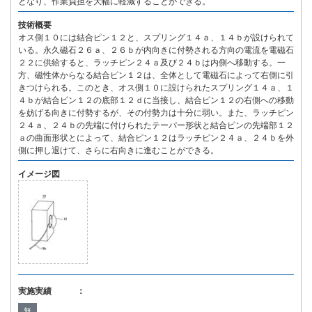
となり、作業負担を大幅に軽減することができる。
技術概要
オス側１０には結合ピン１２と、スプリング１４ａ、１４ｂが設けられて
いる。永久磁石２６ａ、２６ｂが内向きに付勢される方向の電流を電磁石
２２に供給すると、ラッチピン２４ａ及び２４ｂは内側へ移動する。一
方、磁性体からなる結合ピン１２は、全体として電磁石によって右側に引
きつけられる。このとき、オス側１０に設けられたスプリング１４ａ、１
４ｂが結合ピン１２の底部１２ｄに当接し、結合ピン１２の右側への移動
を妨げる向きに付勢するが、その付勢力は十分に弱い。また、ラッチピン
２４ａ、２４ｂの先端に付けられたテーパー形状と結合ピンの先端部１２
ａの曲面形状とによって、結合ピン１２はラッチピン２４ａ、２４ｂを外
側に押し退けて、さらに右向きに進むことができる。
イメージ図
実施実績 ：
無