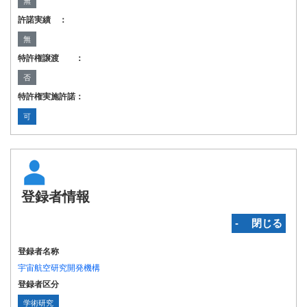
無
許諾実績 ：
無
特許権譲渡 ：
否
特許権実施許諾：
可
登録者情報
‐ 閉じる
登録者名称
宇宙航空研究開発機構
登録者区分
学術研究