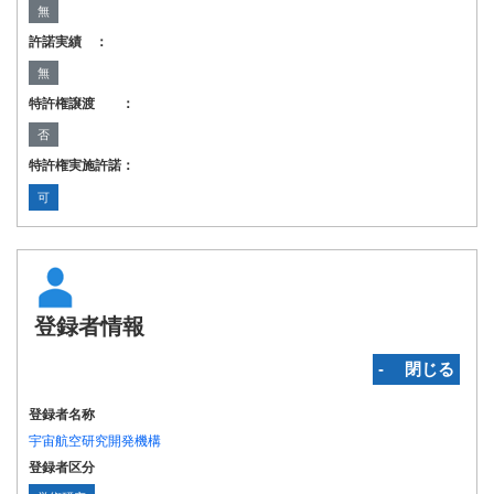
無
許諾実績 ：
無
特許権譲渡 ：
否
特許権実施許諾：
可
登録者情報
‐ 閉じる
登録者名称
宇宙航空研究開発機構
登録者区分