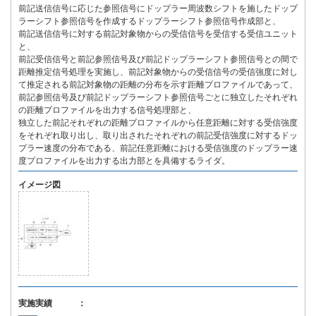
前記送信信号に応じた参照信号にドップラー周波数シフトを施したドップ
ラーシフト参照信号を作成するドップラーシフト参照信号作成部と、
前記送信信号に対する前記対象物からの受信信号を受信する受信ユニット
と、
前記受信信号と前記参照信号及び前記ドップラーシフト参照信号との間で
距離推定信号処理を実施し、前記対象物からの受信信号の受信強度に対し
て推定される前記対象物の距離の分布を示す距離プロファイルであって、
前記参照信号及び前記ドップラーシフト参照信号ごとに独立したそれぞれ
の距離プロファイルを出力する信号処理部と、
独立した前記それぞれの距離プロファイルから任意距離に対する受信強度
をそれぞれ取り出し、取り出されたそれぞれの前記受信強度に対するドッ
プラー速度の分布である、前記任意距離における受信強度のドップラー速
度プロファイルを出力する出力部とを具備するライダ。
イメージ図
実施実績 ：