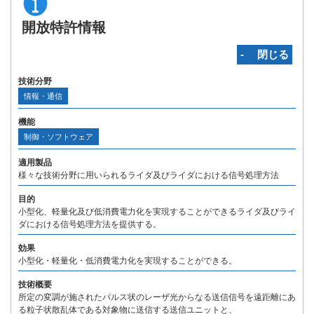
開放特許情報
‐ 閉じる
技術分野
情報・通信
機能
制御・ソフトウェア
適用製品
様々な技術分野に用いられるライダ及びライダにおける信号処理方法
目的
小型化、軽量化及び低消費電力化を実現することができるライダ及びライ
ダにおける信号処理方法を提供する。
効果
小型化・軽量化・低消費電力化を実現することができる。
技術概要
所定の変調が施されたパルス状のレーザ光からなる送信信号を遠距離にあ
る粒子状散乱体である対象物に送信する送信ユニットと、