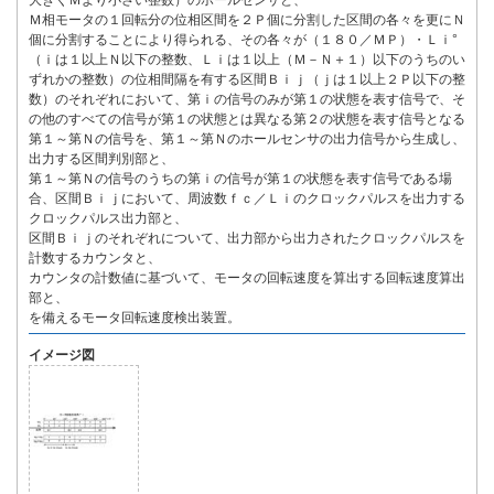
大きくＭより小さい整数）のホールセンサと、
Ｍ相モータの１回転分の位相区間を２Ｐ個に分割した区間の各々を更にＮ
個に分割することにより得られる、その各々が（１８０／ＭＰ）・Ｌｉ°
（ｉは１以上Ｎ以下の整数、Ｌｉは１以上（Ｍ－Ｎ＋１）以下のうちのい
ずれかの整数）の位相間隔を有する区間Ｂｉｊ（ｊは１以上２Ｐ以下の整
数）のそれぞれにおいて、第ｉの信号のみが第１の状態を表す信号で、そ
の他のすべての信号が第１の状態とは異なる第２の状態を表す信号となる
第１～第Ｎの信号を、第１～第Ｎのホールセンサの出力信号から生成し、
出力する区間判別部と、
第１～第Ｎの信号のうちの第ｉの信号が第１の状態を表す信号である場
合、区間Ｂｉｊにおいて、周波数ｆｃ／Ｌｉのクロックパルスを出力する
クロックパルス出力部と、
区間Ｂｉｊのそれぞれについて、出力部から出力されたクロックパルスを
計数するカウンタと、
カウンタの計数値に基づいて、モータの回転速度を算出する回転速度算出
部と、
を備えるモータ回転速度検出装置。
イメージ図