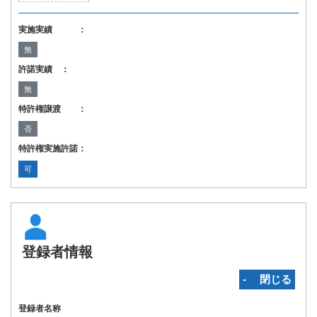
実施実績 ：
無
許諾実績 ：
無
特許権譲渡 ：
否
特許権実施許諾：
可
登録者情報
‐ 閉じる
登録者名称