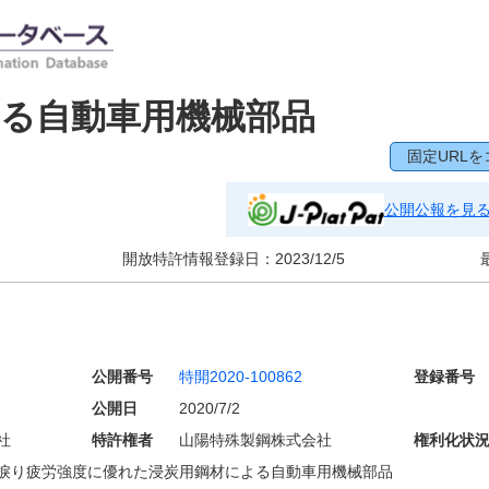
る自動車用機械部品
固定URLを
公開公報を見
開放特許情報登録日：
2023/12/5
公開番号
特開2020-100862
登録番号
公開日
2020/7/2
社
特許権者
山陽特殊製鋼株式会社
権利化状
捩り疲労強度に優れた浸炭用鋼材による自動車用機械部品