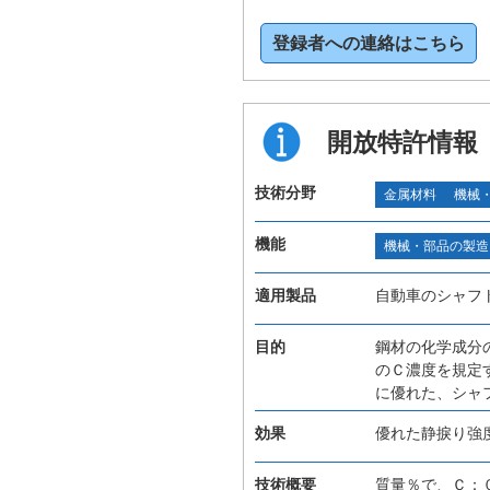
登録者への連絡はこちら
開放特許情報
技術分野
金属材料
機械
機能
機械・部品の製造
適用製品
自動車のシャフ
目的
鋼材の化学成分
のＣ濃度を規定
に優れた、シャ
効果
優れた静捩り強
技術概要
質量％で、Ｃ：