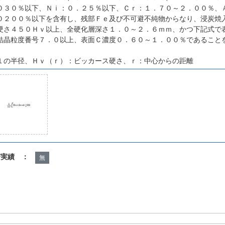
０３０％以下、Ｎｉ：０．２５％以下、Ｃｒ：１．７０～２．００％、
０２００％以下を含有し、残部Ｆｅ及び不可避不純物からなり、浸炭焼
硬さ４５０Ｈｖ以上、全硬化層深さ１．０～２．６ｍｍ、かつ下記式で
結晶粒度番号７．０以上、表面Ｃ濃度０．６０～１．００％であること
１の半径、Ｈｖ（ｒ）：ビッカース硬さ、ｒ：中心からの距離
諾実績 ：
無