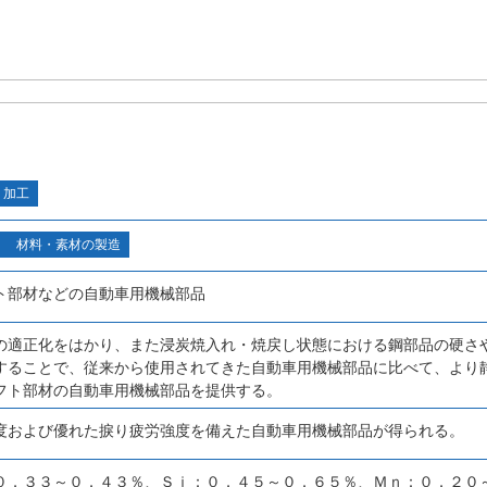
・加工
材料・素材の製造
ト部材などの自動車用機械部品
の適正化をはかり、また浸炭焼入れ・焼戻し状態における鋼部品の硬さ
することで、従来から使用されてきた自動車用機械部品に比べて、より
フト部材の自動車用機械部品を提供する。
度および優れた捩り疲労強度を備えた自動車用機械部品が得られる。
０．３３～０．４３％、Ｓｉ：０．４５～０．６５％、Ｍｎ：０．２０