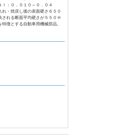
Ａｌ：０．０１０～０．０４
入れ・焼戻し後の表面硬さ６５０
表される断面平均硬さが５５０Ｈ
を特徴とする自動車用機械部品。