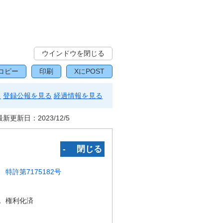
ウインドウを閉じる
コピー
印刷
XにPOST
る
登録公報を見る
経過情報を見る
最新更新日：
2023/12/5
‐ 閉じる
特許第7175182号
況
権利化済