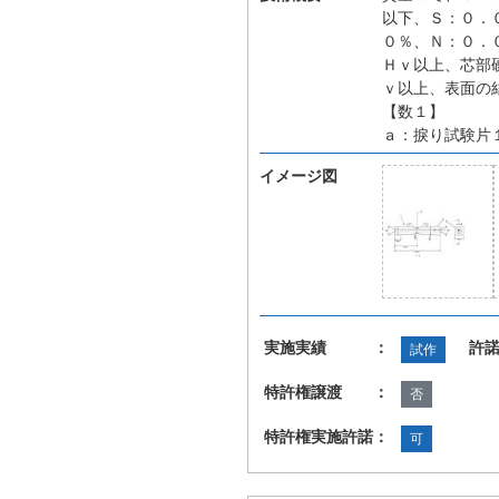
以下、Ｓ：０．
０％、Ｎ：０．
Ｈｖ以上、芯部
ｖ以上、表面の
【数１】
ａ：捩り試験片
イメージ図
実施実績 ：
許
試作
特許権譲渡 ：
否
特許権実施許諾：
可