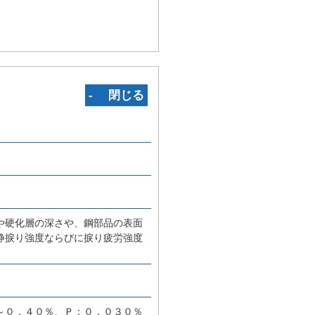
‐ 閉じる
や硬化層の深さや、鋼部品の表面
静捩り強度ならびに捩り疲労強度
～０．４０％、Ｐ：０．０３０％