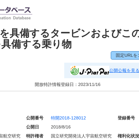
部を具備するタービンおよびこ
を具備する乗り物
固定URLを
公開公報を見
開放特許情報登録日：
2023/11/16
公開番号
特開2018-128012
登録番号
公開日
2018/8/16
宙航空研究
特許権者
国立研究開発法人宇宙航空研究
権利化状