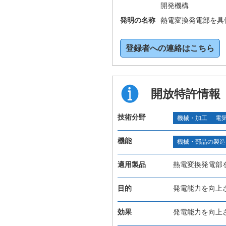
開発機構
発明の名称
熱電変換発電部を具
登録者への連絡はこちら
開放特許情報
技術分野
機械・加工
電
機能
機械・部品の製造
適用製品
熱電変換発電部
目的
発電能力を向上
効果
発電能力を向上