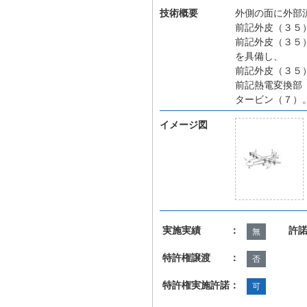
技術概要
外側の面に外部
前記外皮（３５
前記外皮（３５
を具備し、
前記外皮（３５
前記熱電変換部
タービン（７）
イメージ図
実施実績 ：
許
無
特許権譲渡 ：
否
特許権実施許諾：
可