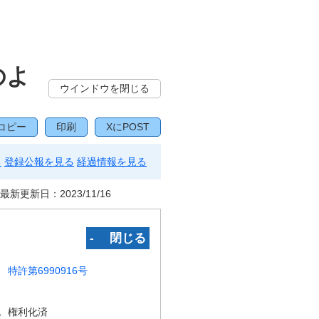
のよ
ウインドウを閉じる
コピー
印刷
XにPOST
る
登録公報を見る
経過情報を見る
最新更新日：
2023/11/16
‐ 閉じる
特許第6990916号
況
権利化済