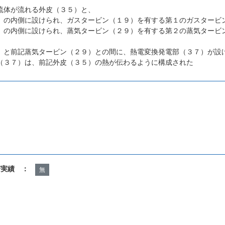
流体が流れる外皮（３５）と、
）の内側に設けられ、ガスタービン（１９）を有する第１のガスタービ
）の内側に設けられ、蒸気タービン（２９）を有する第２の蒸気タービ
）と前記蒸気タービン（２９）との間に、熱電変換発電部（３７）が設
（３７）は、前記外皮（３５）の熱が伝わるように構成された
。
諾実績 ：
無