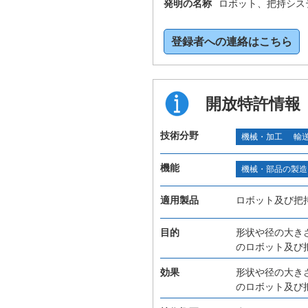
発明の名称
ロボット、把持シス
登録者への連絡はこちら
開放特許情報
技術分野
機械・加工
輸
機能
機械・部品の製造
適用製品
ロボット及び把
目的
形状や径の大き
のロボット及び
効果
形状や径の大き
のロボット及び