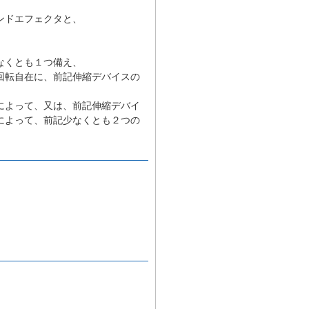
ンドエフェクタと、
なくとも１つ備え、
回転自在に、前記伸縮デバイスの
によって、又は、前記伸縮デバイ
によって、前記少なくとも２つの