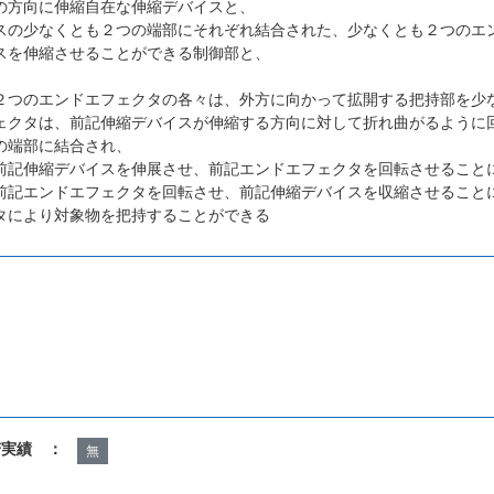
の方向に伸縮自在な伸縮デバイスと、
スの少なくとも２つの端部にそれぞれ結合された、少なくとも２つのエ
スを伸縮させることができる制御部と、
２つのエンドエフェクタの各々は、外方に向かって拡開する把持部を少
ェクタは、前記伸縮デバイスが伸縮する方向に対して折れ曲がるように
の端部に結合され、
前記伸縮デバイスを伸展させ、前記エンドエフェクタを回転させること
前記エンドエフェクタを回転させ、前記伸縮デバイスを収縮させること
タにより対象物を把持することができる
諾実績 ：
無