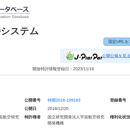
持システム
固定URLを
公開公報を見
開放特許情報登録日：
2023/11/16
公開番号
特開2018-199183
登録番号
公開日
2018/12/20
宙航空研究
特許権者
国立研究開発法人宇宙航空研究
権利化状
開発機構