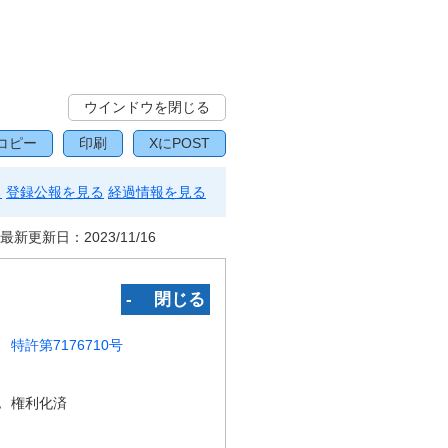
ウインドウを閉じる
コピー
印刷
XにPOST
る
登録公報を見る
経過情報を見る
最新更新日：
2023/11/16
‐ 閉じる
特許第7176710号
況
権利化済