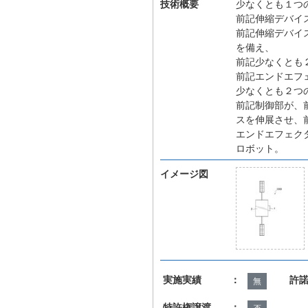
技術概要
少なくとも１つ
前記伸縮デバイ
前記伸縮デバイ
を備え、
前記少なくとも
前記エンドエフ
少なくとも２つ
前記制御部が、
スを伸展させ、
エンドエフェク
ロボット。
イメージ図
実施実績 ：
許
無
特許権譲渡 ：