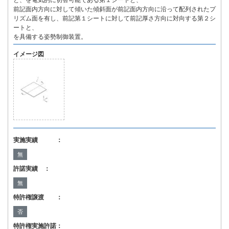
と、を電気的に切替可能である第１シートと、
前記面内方向に対して傾いた傾斜面が前記面内方向に沿って配列されたプ
リズム面を有し、前記第１シートに対して前記厚さ方向に対向する第２シ
ートと、
を具備する姿勢制御装置。
イメージ図
実施実績 ：
無
許諾実績 ：
無
特許権譲渡 ：
否
特許権実施許諾：