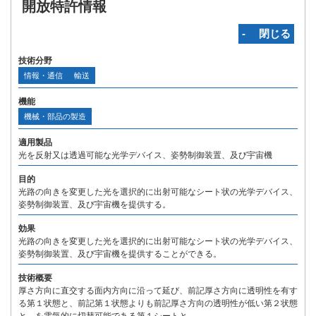
開放特許情報
‐ 閉じる
技術分野
情報・通信
輸送
機能
機械・部品の製造
適用製品
光を反射又は透過可能な光学デバイス、姿勢制御装置、及び宇宙機
目的
光路の向きを変更した光を選択的に出射可能なシート状の光学デバイス、
姿勢制御装置、及び宇宙機を提供する。
効果
光路の向きを変更した光を選択的に出射可能なシート状の光学デバイス、
姿勢制御装置、及び宇宙機を提供することができる。
技術概要
厚さ方向に直交する面内方向に沿って延び、前記厚さ方向に透明性を有す
る第１状態と、前記第１状態よりも前記厚さ方向の透明性が低い第２状態