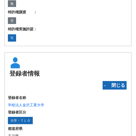
無
特許権譲渡 ：
否
特許権実施許諾：
可
登録者情報
‐ 閉じる
登録者名称
学校法人金沢工業大学
登録者区分
大学・ＴＬＯ
都道府県