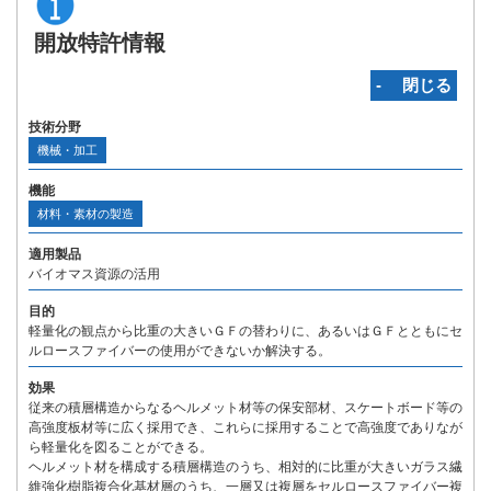
開放特許情報
‐ 閉じる
技術分野
機械・加工
機能
材料・素材の製造
適用製品
バイオマス資源の活用
目的
軽量化の観点から比重の大きいＧＦの替わりに、あるいはＧＦとともにセ
ルロースファイバーの使用ができないか解決する。
効果
従来の積層構造からなるヘルメット材等の保安部材、スケートボード等の
高強度板材等に広く採用でき、これらに採用することで高強度でありなが
ら軽量化を図ることができる。
ヘルメット材を構成する積層構造のうち、相対的に比重が大きいガラス繊
維強化樹脂複合化基材層のうち、一層又は複層をセルロースファイバー複