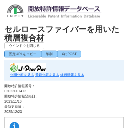
セルロースファイバーを用いた
積層複合材
ウインドウを閉じる
固定URLをコピー
印刷
XにPOST
公開公報を見る
登録公報を見る
経過情報を見る
開放特許情報番号：
L2023001413
開放特許情報登録日：
2023/11/16
最新更新日：
2025/12/23