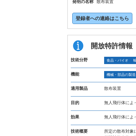
発明の名称
散布装置
登録者への連絡はこちら
開放特許情報
技術分野
食品・バイオ
機能
機械・部品の製造
適用製品
散布装置
目的
無人飛行体によ
効果
無人飛行体によ
技術概要
所定の散布対象