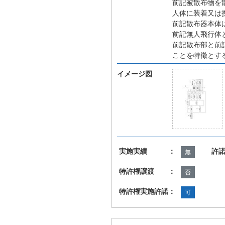
前記被散布物を
人体に装着又は
前記散布器本体
前記無人飛行体
前記散布部と前
ことを特徴とす
イメージ図
実施実績 ：
許
無
特許権譲渡 ：
否
特許権実施許諾：
可