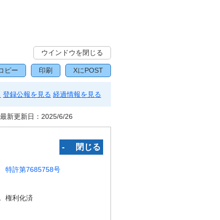
ウインドウを閉じる
コピー
印刷
XにPOST
る
登録公報を見る
経過情報を見る
最新更新日：
2025/6/26
‐ 閉じる
特許第7685758号
況
権利化済