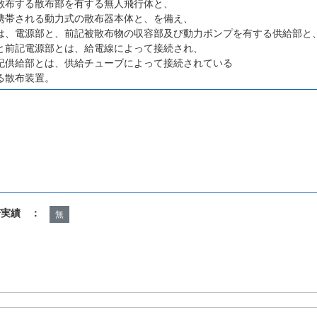
散布する散布部を有する無人飛行体と、
携帯される動力式の散布器本体と、を備え、
は、電源部と、前記被散布物の収容部及び動力ポンプを有する供給部と
と前記電源部とは、給電線によって接続され、
記供給部とは、供給チューブによって接続されている
る散布装置。
諾実績 ：
無