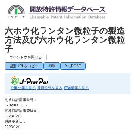
六ホウ化ランタン微粒子の製造
方法及び六ホウ化ランタン微粒
子
ウインドウを閉じる
固定URLをコピー
印刷
XにPOST
公開公報を見る
登録公報を見る
経過情報を見る
開放特許情報番号：
L2023001387
開放特許情報登録日：
2023/12/1
最新更新日：
2023/12/1