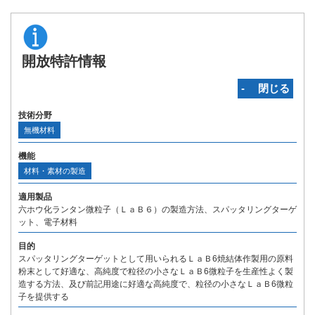
開放特許情報
‐ 閉じる
技術分野
無機材料
機能
材料・素材の製造
適用製品
六ホウ化ランタン微粒子（ＬａＢ６）の製造方法、スパッタリングターゲ
ット、電子材料
目的
スパッタリングターゲットとして用いられるＬａＢ6焼結体作製用の原料
粉末として好適な、高純度で粒径の小さなＬａＢ6微粒子を生産性よく製
造する方法、及び前記用途に好適な高純度で、粒径の小さなＬａＢ6微粒
子を提供する