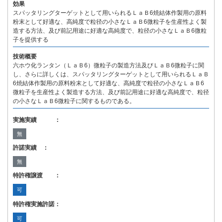
効果
スパッタリングターゲットとして用いられるＬａＢ6焼結体作製用の原料
粉末として好適な、高純度で粒径の小さなＬａＢ6微粒子を生産性よく製
造する方法、及び前記用途に好適な高純度で、粒径の小さなＬａＢ6微粒
子を提供する
技術概要
六ホウ化ランタン（ＬａＢ6）微粒子の製造方法及びＬａＢ6微粒子に関
し、さらに詳しくは、スパッタリングターゲットとして用いられるＬａＢ
6焼結体作製用の原料粉末として好適な、高純度で粒径の小さなＬａＢ6
微粒子を生産性よく製造する方法、及び前記用途に好適な高純度で、粒径
の小さなＬａＢ6微粒子に関するものである。
実施実績 ：
無
許諾実績 ：
無
特許権譲渡 ：
可
特許権実施許諾：
可