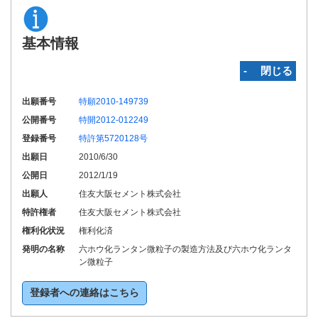
基本情報
‐ 閉じる
出願番号
特願2010-149739
公開番号
特開2012-012249
登録番号
特許第5720128号
出願日
2010/6/30
公開日
2012/1/19
出願人
住友大阪セメント株式会社
特許権者
住友大阪セメント株式会社
権利化状況
権利化済
発明の名称
六ホウ化ランタン微粒子の製造方法及び六ホウ化ランタ
ン微粒子
登録者への連絡はこちら