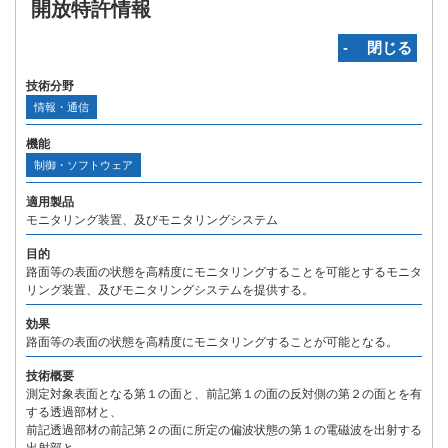
開放特許情報
‐ 閉じる
技術分野
情報・通信
機能
制御・ソフトウェア
適用製品
モニタリング装置、及びモニタリングシステム
目的
路面等の表面の状態を高精度にモニタリングすることを可能とするモニタ
リング装置、及びモニタリングシステムを提供する。
効果
路面等の表面の状態を高精度にモニタリングすることが可能となる。
技術概要
測定対象表面となる第１の面と、前記第１の面の反対側の第２の面とを有
する透過部材と、
前記透過部材の前記第２の面に所定の偏波状態の第１の電磁波を出射する