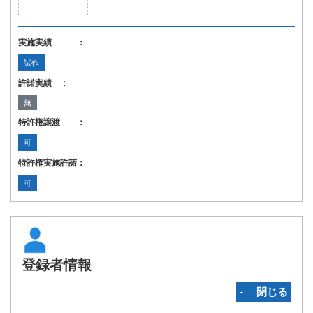
実施実績 ：
試作
許諾実績 ：
無
特許権譲渡 ：
可
特許権実施許諾：
可
登録者情報
‐ 閉じる