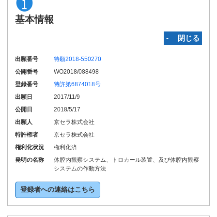
基本情報
‐ 閉じる
出願番号
特願2018-550270
公開番号
WO2018/088498
登録番号
特許第6874018号
出願日
2017/11/9
公開日
2018/5/17
出願人
京セラ株式会社
特許権者
京セラ株式会社
権利化状況
権利化済
発明の名称
体腔内観察システム、トロカール装置、及び体腔内観察
システムの作動方法
登録者への連絡はこちら