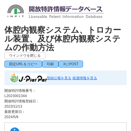
体腔内観察システム、トロカー
ル装置、及び体腔内観察システ
ムの作動方法
ウインドウを閉じる
固定URLをコピー
印刷
XにPOST
登録公報を見る
経過情報を見る
開放特許情報番号：
L2023001344
開放特許情報登録日：
2023/11/13
最新更新日：
2024/5/9