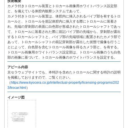
技術概要
カメラ付きトロカール装置とトロカール画像用ホワイトバランス設定部
と、を備えている体腔内観察システムであって、
カメラ付きトロカール装置は、体腔内に挿入されるパイプ部を有するトロ
カールと、トロカールを前記体腔内に挿入する際にトロカールに装着さ
れ、先端の穿刺部の表面に白色部が形成されたトロカールシャフトであっ
て、トロカールに装着された際に前記パイプ部の先端から、穿刺部が露出
するトロカールシャフトと、パイプ部の先端領域に配置されたカメラ部で
あって、トロカールシャフトの前記穿刺部が露出した状態で撮像を行うこ
とによって、白色部を含むトロカール画像を得るカメラ部と、を有する。
トロカール画像用ホワイトバランス設定部は、トロカール画像のうち白色
部の画像に基づいて、トロカール画像のホワイトバランスを設定する。
アピール内容
京セラウェブサイトでも、本特許を含めたトロカールに関する特許の説明
を掲載しておりますので、ご覧ください。
（
https://www.kyocera.co.jp/intellectual-property/licensing-programs/202
3/trocar.html
）
イメージ図