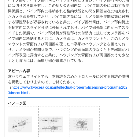
パイプ部が、パイプ部外筒とパイプ部内筒とを含み、パイプ部内筒の先端
には切り欠き部を有し、この切り欠き部内に、パイプ部の外に回動する展
開状態と、パイプ部内に格納される格納状態との間を回動自在に軸支され
たカメラ部を有しており、パイプ部内筒には、カメラ部を展開状態に付勢
する弾性部材が収容されていると共に、パイプ部外筒は、パイプ部内筒上
を軸方向にスライド可能に外挿されており、パイプ部先端に向かってスラ
イドした状態で、パイプ部外筒が弾性部材の付勢力に抗してカメラ部をパ
イプ部内に格納すると共に、カメラ部は、カメラマウントと、このカメラ
マウントの背面および両側部を覆ったコ字形のハウジングとを備えてお
り、カメラ部が展開状態で、ハウジングの背面部の少なくとも先端部がパ
イプ部表面に露出すると共に、ハウジングの背面および両側部のうち少な
くとも背面には、面取り部が形成されている。
アピール内容
京セラウェブサイトでも、本特許を含めたトロカールに関する特許の説明
を掲載しておりますので、ご覧ください。
（
https://www.kyocera.co.jp/intellectual-property/licensing-programs/202
3/trocar.html
）
イメージ図