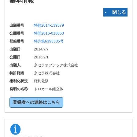
基本情報
‐ 閉じる
出願番号
特願2014-139579
公開番号
特開2016-016053
登録番号
特許第6393535号
出願日
2014/7/7
公開日
2016/2/1
出願人
京セラオプテック株式会社
特許権者
京セラ株式会社
権利化状況
権利化済
発明の名称
トロカール組立体
登録者への連絡はこちら