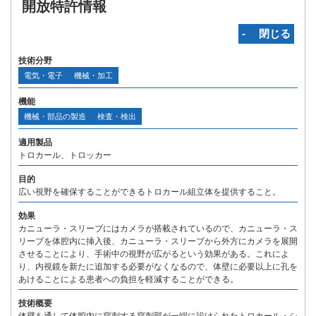
開放特許情報
‐ 閉じる
技術分野
電気・電子
機械・加工
機能
機械・部品の製造
検査・検出
適用製品
トロカール、トロッカー
目的
広い視野を確保することができるトロカール組立体を提供すること。
効果
カニューラ・スリーブにはカメラが搭載されているので、カニューラ・ス
リーブを体腔内に挿入後、カニューラ・スリーブから外方にカメラを展開
させることにより、手術中の視野が広がるという効果がある。これによ
り、内視鏡を新たに追加する必要がなくなるので、体壁に必要以上に孔を
あけることによる患者への負担を軽減することができる。
技術概要