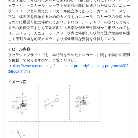
体壁を通して体腔内に穿刺する穿刺部が一端に設けられたトロカール・シ
ャフトと、トロカール・シャフトが着脱可能に挿通された筒状のカニュー
ラ・スリーブとを備えたトロカール組立体であって、カニューラ・スリー
ブは、体腔内を撮像するためのカメラをカニューラ・スリーブの外周面か
ら外方に展開可能に格納しており、トロカール・シャフトの少なくともカ
メラの撮像位置よりも穿刺方向にある部位が透光性部材から形成されてお
り、カメラは、カニューラ・スリーブ内に格納した状態で透光性部材を通
して穿刺方向を前記カメラにより撮像可能な姿勢を保持している。
アピール内容
京セラウェブサイトでも、本特許を含めたトロカールに関する特許の説明
を掲載しておりますので、ご覧ください。
（
https://www.kyocera.co.jp/intellectual-property/licensing-programs/202
3/trocar.html
）
イメージ図