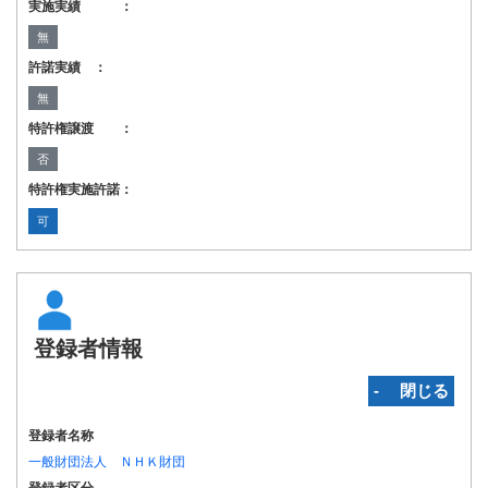
実施実績 ：
無
許諾実績 ：
無
特許権譲渡 ：
否
特許権実施許諾：
可
登録者情報
‐ 閉じる
登録者名称
一般財団法人 ＮＨＫ財団