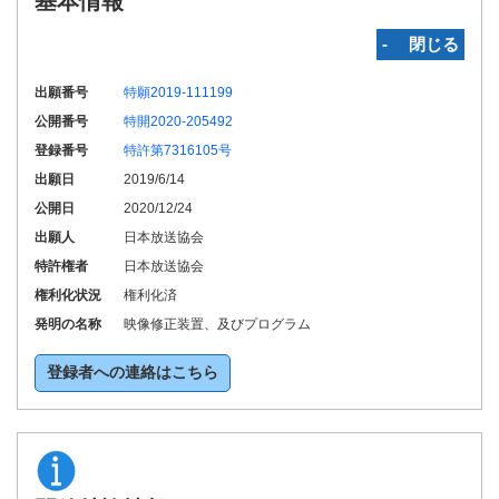
基本情報
‐ 閉じる
出願番号
特願2019-111199
公開番号
特開2020-205492
登録番号
特許第7316105号
出願日
2019/6/14
公開日
2020/12/24
出願人
日本放送協会
特許権者
日本放送協会
権利化状況
権利化済
発明の名称
映像修正装置、及びプログラム
登録者への連絡はこちら