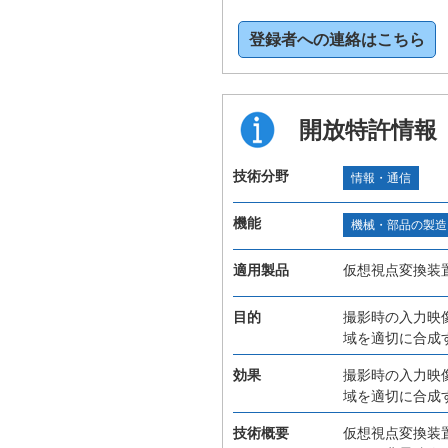
登録者への連絡はこちら
開放特許情報
技術分野
情報・通信
機能
機械・部品の製造
適用製品
仮想視点変換装
目的
撮影時の入力映
域を適切に合成
効果
撮影時の入力映
域を適切に合成
技術概要
仮想視点変換装