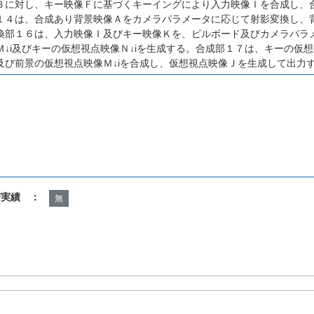
Ｂに対し、キー映像Ｆに基づくキーイングにより入力映像Ｉを合成し、
１４は、合成あり背景映像Ａをカメラパラメータに応じて射影変換し、
換部１６は、入力映像Ｉ及びキー映像Ｋを、ビルボード及びカメラパラ
↓i及びキーの仮想視点映像Ｎ↓iを生成する。合成部１７は、キーの仮想
及び前景の仮想視点映像Ｍ↓iを合成し、仮想視点映像Ｊを生成して出力
諾実績 ：
無