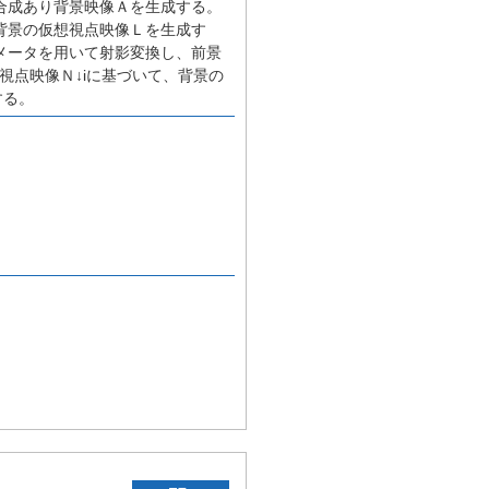
合成あり背景映像Ａを生成する。
背景の仮想視点映像Ｌを生成す
メータを用いて射影変換し、前景
視点映像Ｎ↓iに基づいて、背景の
する。