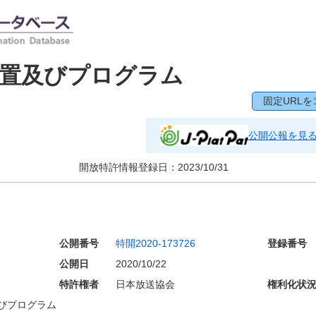
装置及びプログラム
固定URLを
公開公報を見
開放特許情報登録日：
2023/10/31
公開番号
特開2020-173726
登録番号
公開日
2020/10/22
特許権者
日本放送協会
権利化状
びプログラム