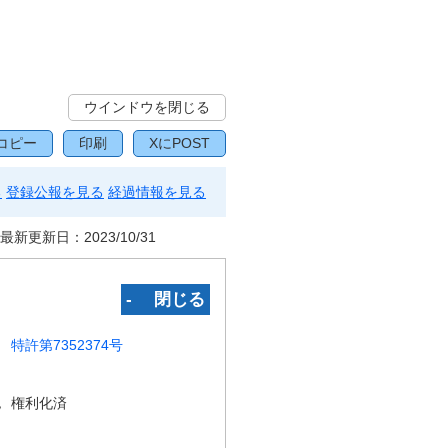
ウインドウを閉じる
コピー
印刷
XにPOST
る
登録公報を見る
経過情報を見る
最新更新日：
2023/10/31
‐ 閉じる
特許第7352374号
況
権利化済