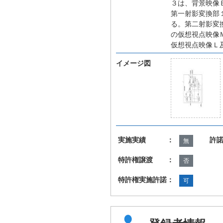
３は、背景映像
第一射影変換部
る。第二射影変
の仮想視点映像Ｍ
仮想視点映像Ｌ
イメージ図
実施実績 ：
許
無
特許権譲渡 ：
否
特許権実施許諾：
可