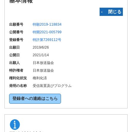
基本情報
‐ 閉じる
出願番号
特願2019-118834
公開番号
特開2021-005799
登録番号
特許第7269112号
出願日
2019/6/26
公開日
2021/1/14
出願人
日本放送協会
特許権者
日本放送協会
権利化状況
権利化済
発明の名称
受信装置及びプログラム
登録者への連絡はこちら