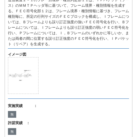
送信装置２－１のフレーム境界・種別判定部１１は、ＩＰパケット（ソー
ス）のＭＭＴＰヘッダ等に基づいて、フレーム境界・種別情報を生成す
る。ＦＥＣ符号化部１２は、フレーム境界・種別情報に基づき、フレーム
種別毎に、所定の行列サイズのＦＥＣブロックを構成し、Ｉフレームにつ
いては、Ｂフレームよりも誤り訂正強度の強いＦＥＣ符号化を行い、Ｂフ
レームについては、Ｉフレームよりも誤り訂正強度の弱いＦＥＣ符号化を
行い、Ｐフレームについては、Ｉ，Ｂフレームのいずれかに等しいか、ま
たは両者の間に位置する誤り訂正強度のＦＥＣ符号化を行い、ＩＰパケッ
ト（リペア）を生成する。
イメージ図
実施実績 ：
無
許諾実績 ：
無