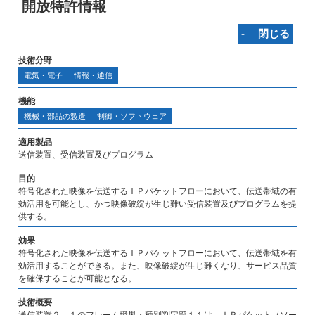
開放特許情報
‐ 閉じる
技術分野
電気・電子
情報・通信
機能
機械・部品の製造
制御・ソフトウェア
適用製品
送信装置、受信装置及びプログラム
目的
符号化された映像を伝送するＩＰパケットフローにおいて、伝送帯域の有
効活用を可能とし、かつ映像破綻が生じ難い受信装置及びプログラムを提
供する。
効果
符号化された映像を伝送するＩＰパケットフローにおいて、伝送帯域を有
効活用することができる。また、映像破綻が生じ難くなり、サービス品質
を確保することが可能となる。
技術概要