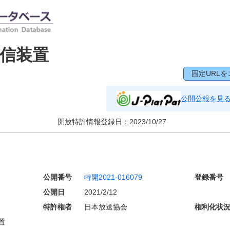
信装置
固定URLを
公開公報を見
開放特許情報登録日：
2023/10/27
公開番号
特開2021-016079
登録番号
公開日
2021/2/12
特許権者
日本放送協会
権利化状
置