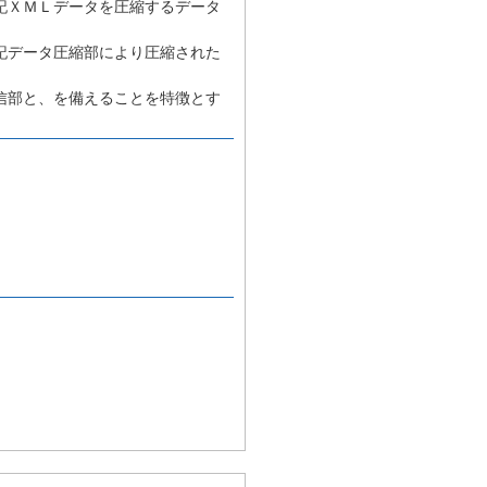
記ＸＭＬデータを圧縮するデータ
記データ圧縮部により圧縮された
信部と、を備えることを特徴とす