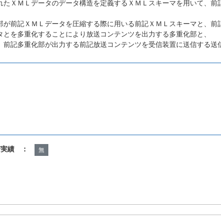
れたＸＭＬデータのデータ構造を定義するＸＭＬスキーマを用いて、前
部が前記ＸＭＬデータを圧縮する際に用いる前記ＸＭＬスキーマと、前
タとを多重化することにより放送コンテンツを出力する多重化部と、
、前記多重化部が出力する前記放送コンテンツを受信装置に送信する送
諾実績 ：
無