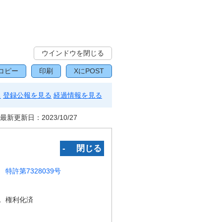
ウインドウを閉じる
コピー
印刷
XにPOST
る
登録公報を見る
経過情報を見る
最新更新日：
2023/10/27
‐ 閉じる
特許第7328039号
況
権利化済