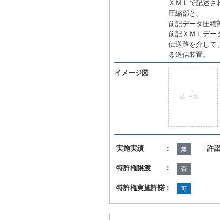
ＸＭＬで記述さ
圧縮部と、
前記データ圧縮
前記ＸＭＬデー
伝送路を介して
る送信装置。
イメージ図
実施実績 ：
許
無
特許権譲渡 ：
否
特許権実施許諾：
可