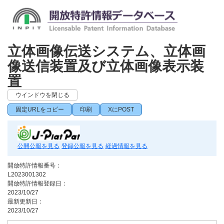
立体画像伝送システム、立体画
像送信装置及び立体画像表示装
置
ウインドウを閉じる
固定URLをコピー
印刷
XにPOST
公開公報を見る
登録公報を見る
経過情報を見る
開放特許情報番号：
L2023001302
開放特許情報登録日：
2023/10/27
最新更新日：
2023/10/27