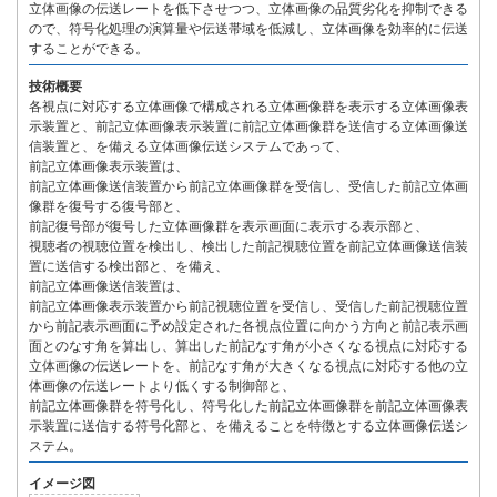
立体画像の伝送レートを低下させつつ、立体画像の品質劣化を抑制できる
ので、符号化処理の演算量や伝送帯域を低減し、立体画像を効率的に伝送
することができる。
技術概要
各視点に対応する立体画像で構成される立体画像群を表示する立体画像表
示装置と、前記立体画像表示装置に前記立体画像群を送信する立体画像送
信装置と、を備える立体画像伝送システムであって、
前記立体画像表示装置は、
前記立体画像送信装置から前記立体画像群を受信し、受信した前記立体画
像群を復号する復号部と、
前記復号部が復号した立体画像群を表示画面に表示する表示部と、
視聴者の視聴位置を検出し、検出した前記視聴位置を前記立体画像送信装
置に送信する検出部と、を備え、
前記立体画像送信装置は、
前記立体画像表示装置から前記視聴位置を受信し、受信した前記視聴位置
から前記表示画面に予め設定された各視点位置に向かう方向と前記表示画
面とのなす角を算出し、算出した前記なす角が小さくなる視点に対応する
立体画像の伝送レートを、前記なす角が大きくなる視点に対応する他の立
体画像の伝送レートより低くする制御部と、
前記立体画像群を符号化し、符号化した前記立体画像群を前記立体画像表
示装置に送信する符号化部と、を備えることを特徴とする立体画像伝送シ
ステム。
イメージ図