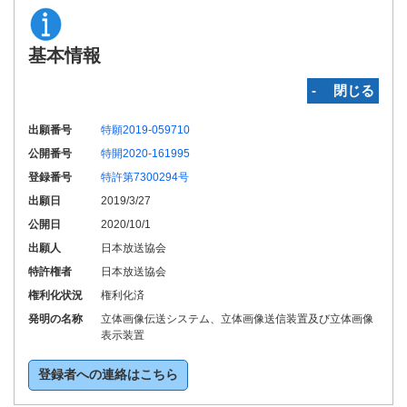
基本情報
‐ 閉じる
出願番号
特願2019-059710
公開番号
特開2020-161995
登録番号
特許第7300294号
出願日
2019/3/27
公開日
2020/10/1
出願人
日本放送協会
特許権者
日本放送協会
権利化状況
権利化済
発明の名称
立体画像伝送システム、立体画像送信装置及び立体画像
表示装置
登録者への連絡はこちら