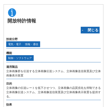
開放特許情報
‐ 閉じる
技術分野
電気・電子
情報・通信
機能
制御・ソフトウェア
適用製品
立体画像群を伝送する立体画像伝送システム、立体画像送信装置及び立体
画像表示装置
目的
立体画像の伝送レートを低下させつつ、立体画像の品質劣化を抑制できる
立体画像伝送システム、立体画像送信装置及び立体画像表示装置を提供す
る。
効果