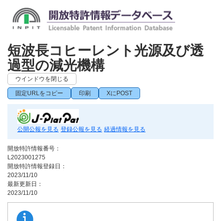
短波長コヒーレント光源及び透
過型の減光機構
ウインドウを閉じる
固定URLをコピー
印刷
XにPOST
公開公報を見る
登録公報を見る
経過情報を見る
開放特許情報番号：
L2023001275
開放特許情報登録日：
2023/11/10
最新更新日：
2023/11/10