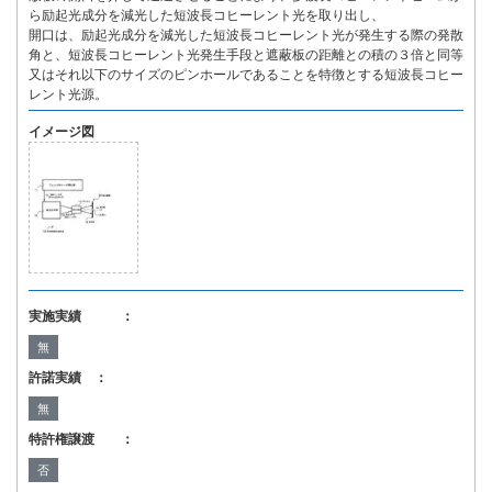
ら励起光成分を減光した短波長コヒーレント光を取り出し、
開口は、励起光成分を減光した短波長コヒーレント光が発生する際の発散
角と、短波長コヒーレント光発生手段と遮蔽板の距離との積の３倍と同等
又はそれ以下のサイズのピンホールであることを特徴とする短波長コヒー
レント光源。
イメージ図
実施実績 ：
無
許諾実績 ：
無
特許権譲渡 ：
否