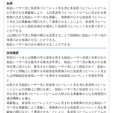
効果
励起レーザー光と短波長コヒーレント光を含む多波長コヒーレントビーム
が入射される遮蔽板により、上記多波長コヒーレントビームに含まれる発
散角の大きな励起レーザー光を遮蔽し、発散角の小さな短波長コヒーレン
ト光を上記遮蔽板の開口を介して通過させることにより、多波長コヒーレ
ントビームから励起光成分を減光した短波長コヒーレント光を取り出すこ
とができる。
上記開口の下流に同様の開口を設置することで段階的に励起レーザー光の
強度のみを低減させることができる。
励起レーザー光のみを減光させることができる。
技術概要
所定の一つまたは複数の中心波長を有する励起レーザー光源と出射された
励起レーザー光を集光する集光光学系と、励起レーザー光が集光される集
光位置に設けられ、集光された励起レーザー光により励起されて、励起レ
ーザーと同軸上に伝搬する非線形波長変換された短波長コヒーレント光ま
たは同軸励起短波長レーザーを発生する短波長コヒーレント光発生手段
と、
出射される励起レーザー光と短波長コヒーレント光を含む多波長コヒーレ
ントビームの光軸上に開口を有し、励起レーザー光と短波長コヒーレント
光を含む多波長コヒーレントビームが入射される遮蔽板からなる透過型の
減光機構とを備え、
遮蔽板は、多波長コヒーレントビームに含まれる発散角の大きな励起レー
ザー光を遮蔽板により遮蔽し、発散角の小さな短波長コヒーレント光を遮
蔽板の開口を介して通過させることにより、多波長コヒーレントビームか