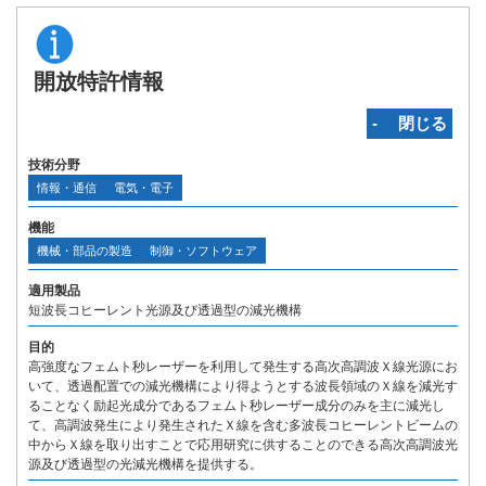
開放特許情報
‐ 閉じる
技術分野
情報・通信
電気・電子
機能
機械・部品の製造
制御・ソフトウェア
適用製品
短波長コヒーレント光源及び透過型の減光機構
目的
高強度なフェムト秒レーザーを利用して発生する高次高調波Ｘ線光源にお
いて、透過配置での減光機構により得ようとする波長領域のＸ線を減光す
ることなく励起光成分であるフェムト秒レーザー成分のみを主に減光し
て、高調波発生により発生されたＸ線を含む多波長コヒーレントビームの
中からＸ線を取り出すことで応用研究に供することのできる高次高調波光
源及び透過型の光減光機構を提供する。