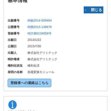
基本情報
‐ 閉じる
出願番号
特願2014-009464
公開番号
特開2015-138878
登録番号
特許第6134658号
出願日
2014/1/22
公開日
2015/7/30
出願人
株式会社アツミテック
特許権者
株式会社アツミテック
権利化状況
権利化済
発明の名称
熱電変換モジュール
登録者への連絡はこちら