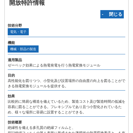
開放特許情報
‐ 閉じる
技術分野
電気・電子
機能
機械・部品の製造
適用製品
ゼーベック効果による熱電発電を行う熱電変換モジュール
目的
高性能化を図りつつ、小型化及び設置場所の自由度の向上を図ることがで
きる熱電変換モジュールを提供する。
効果
比較的に簡易な構造を備えているため、製造コスト及び製造時間の低減を
容易に図ることができる。フレキシブルであり且つ小型化されているた
め、様々な場所に容易に設置することができる。
技術概要
絶縁性を備える多孔質の絶縁フィルムと、