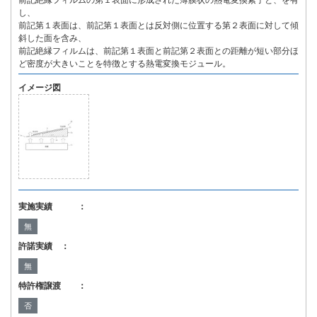
前記絶縁フィルムの第１表面に形成された薄膜状の熱電変換素子と、を有
し、
前記第１表面は、前記第１表面とは反対側に位置する第２表面に対して傾
斜した面を含み、
前記絶縁フィルムは、前記第１表面と前記第２表面との距離が短い部分ほ
ど密度が大きいことを特徴とする熱電変換モジュール。
イメージ図
実施実績 ：
無
許諾実績 ：
無
特許権譲渡 ：
否